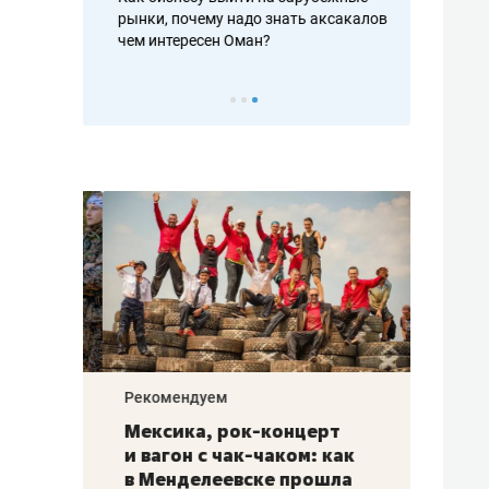
рафакте,
рынки, почему надо знать аксакалов и
о трехкратно
кредитов
чем интересен Оман?
клиентах и ч
Рекомендуем
Рекоме
ой
Мексика, рок-концерт
«Прор
и вагон с чак-чаком: как
30 ме
еским
в Менделеевске прошла
лечит