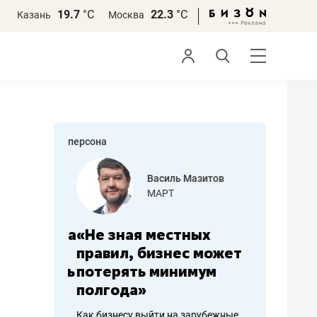
19.7
°С
22.3
°С
Казань
Москва
персона
еменова
Василь Мазитов
»
МАРТ
а: работа
«Не зная местных
«Мне лу
ечься
правил, бизнес может
не зара
вствовать
потерять минимум
чем пот
полгода»
репутац
пошиву
Как бизнесу выйти на зарубежные
Владелец от