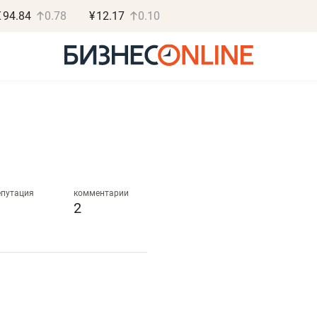
€
94.84
0.78
¥
12.17
0.10
Роман Ободец
Дарья С
«Готовые решения»
«Бросско
епутация
комментарии
2
«Мне лучше
«Мама говорил
не заработать вообще,
помогает отвл
чем потерять
от болезни, чу
репутацию»
себя живой»
Владелец отделочной фирмы
Наследница бизнеса по 