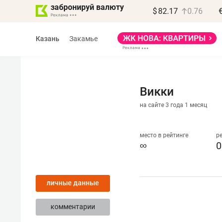
забронируй валюту
$
82.17
0.76
Казань
Закамье
Викки
на сайте 3 года 1 месяц
Василь Мазитов
МАРТ
место в рейтинге
р
∞
0
«Не зная местных
правил, бизнес может
личные данные
потерять минимум
полгода»
комментарии
Как бизнесу выйти на зарубежные