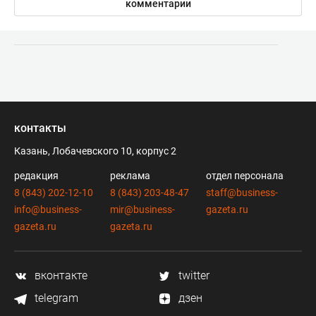
комментарии
контакты
Казань, Лобачевского 10, корпус 2
редакция
реклама
отдел персонала
8 (843) 202-12-10
8 (843) 203-48-47
staff@business-
info@business-
mir@business-
gazeta.ru
gazeta.ru
gazeta.ru
вконтакте
twitter
telegram
дзен