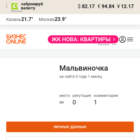
забронируй
$
82.17
€
94.84
¥
12.17
валюту
21.7°
23.9°
Казань
Москва
Мальвиночка
на сайте 3 года 1 месяц
место
репутация
комментарии
∞
0
1
личные данные