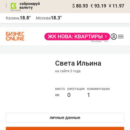
забронируй
$
80.93
€
93.19
¥
11.97
валюту
18.8°
18.3°
Казань
Москва
Света Ильина
на сайте 3 года
место
репутация
комментарии
∞
0
1
личные данные