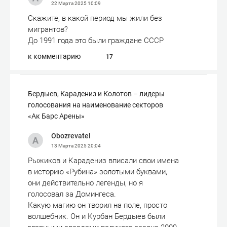
22 Марта 2025
10:09
Скажите, в какой период мы жили без
мигрантов?
До 1991 года это были граждане СССР
к комментарию
17
Бердыев, Карадениз и Колотов – лидеры
голосования на наименование секторов
«Ак Барс Арены»
Obozrevatel
13 Марта 2025
20:04
Рыжиков и Карадениз вписали свои имена
в историю «Рубина» золотыми буквами,
они действительно легенды, но я
голосовал за Домингеса.
Какую магию он творил на поле, просто
волшебник. Он и Курбан Бердыев были