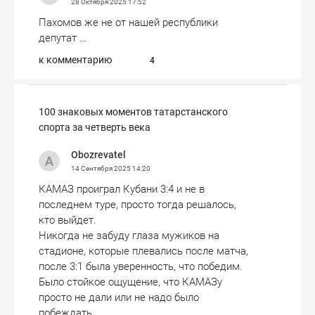
28 Октября 2025
17:52
Пахомов же не от нашей республики
депутат …
к комментарию
4
100 знаковых моментов татарстанского
спорта за четверть века
Obozrevatel
14 Сентября 2025
14:20
КАМАЗ проиграл Кубани 3:4 и не в
последнем туре, просто тогда решалось,
кто выйдет.
Никогда не забуду глаза мужиков на
стадионе, которые плевались после матча,
после 3:1 была уверенность, что победим.
Было стойкое ощущение, что КАМАЗу
просто не дали или не надо было
побеждать