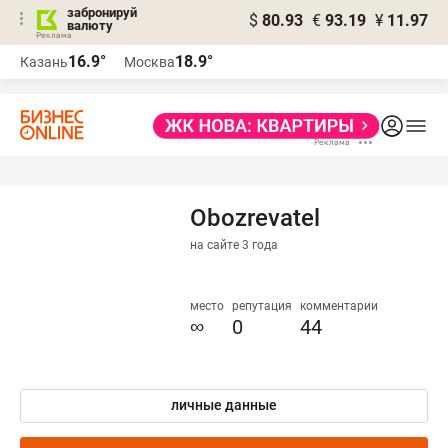
забронируй
$
80.93
€
93.19
¥
11.97
валюту
16.9°
18.9°
Казань
Москва
Obozrevatel
на сайте 3 года
место
репутация
комментарии
∞
0
44
личные данные