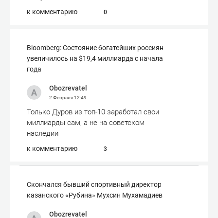
к комментарию
0
Bloomberg: Состояние богатейших россиян
увеличилось на $19,4 миллиарда с начала
года
Obozrevatel
2 Февраля
12:49
Только Дуров из топ-10 заработал свои
миллиарды сам, а не на советском
наследии
к комментарию
3
Скончался бывший спортивный директор
казанского «Рубина» Мухсин Мухамадиев
Obozrevatel