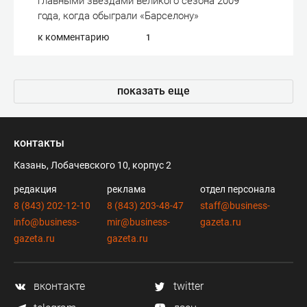
главными звездами великого сезона 2009
года, когда обыграли «Барселону»
к комментарию
1
показать еще
контакты
Казань, Лобачевского 10, корпус 2
редакция
реклама
отдел персонала
8 (843) 202-12-10
8 (843) 203-48-47
staff@business-
info@business-
mir@business-
gazeta.ru
gazeta.ru
gazeta.ru
вконтакте
twitter