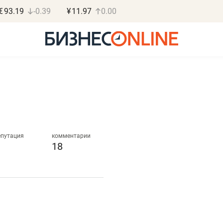
€
93.19
-0.39
¥
11.97
0.00
Роман Ободец
Дарья С
«Готовые решения»
«Бросско
епутация
комментарии
18
«Мне лучше
«Мама говорил
не заработать вообще,
помогает отвл
чем потерять
от болезни, чу
репутацию»
себя живой»
Владелец отделочной фирмы
Наследница бизнеса по 