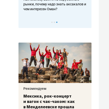
рафакте,
рынки, почему надо знать аксакалов и
о трехкратно
кредитов
чем интересен Оман?
клиентах и ч
Рекомендуем
Рекоме
ой
Мексика, рок-концерт
«Прор
и вагон с чак-чаком: как
30 ме
еским
в Менделеевске прошла
лечит