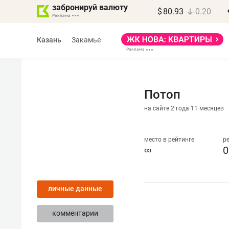
забронируй валюту
$
80.93
-0.20
Казань
Закамье
Потоп
на сайте 2 года 11 месяцев
Василь Мазитов
МАРТ
место в рейтинге
р
∞
0
«Не зная местных
правил, бизнес может
личные данные
потерять минимум
полгода»
комментарии
Как бизнесу выйти на зарубежные