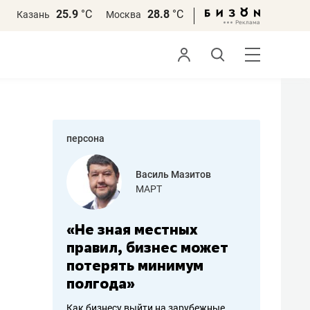
25.9
°С
28.8
°С
Казань
Москва
персона
еменова
Василь Мазитов
»
МАРТ
а: работа
«Не зная местных
«Мне лу
ечься
правил, бизнес может
не зара
вствовать
потерять минимум
чем пот
полгода»
репутац
пошиву
Как бизнесу выйти на зарубежные
Владелец от