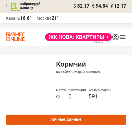
забронируй
$
82.17
€
94.84
¥
12.17
валюту
16.6°
21°
Казань
Москва
Кормчий
на сайте 2 года 9 месяцев
место
репутация
комментарии
∞
0
591
личные данные