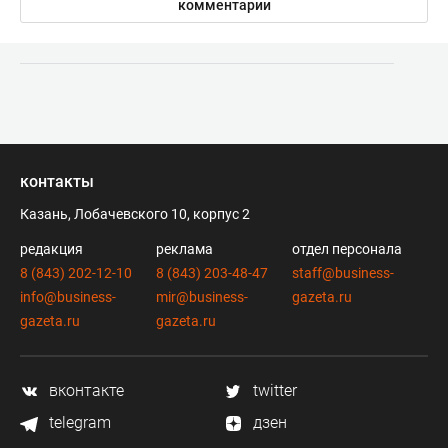
комментарии
контакты
Казань, Лобачевского 10, корпус 2
редакция
реклама
отдел персонала
8 (843) 202-12-10
8 (843) 203-48-47
staff@business-
info@business-
mir@business-
gazeta.ru
gazeta.ru
gazeta.ru
вконтакте
twitter
telegram
дзен