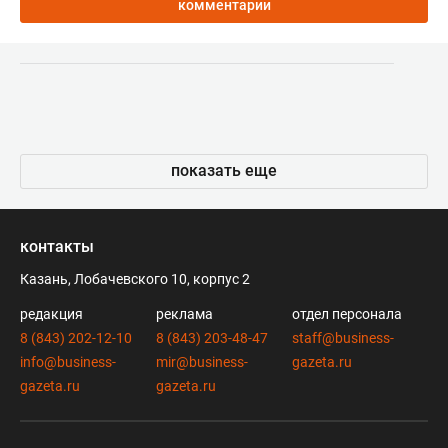
комментарии
показать еще
контакты
Казань, Лобачевского 10, корпус 2
редакция
реклама
отдел персонала
8 (843) 202-12-10
8 (843) 203-48-47
staff@business-
info@business-
mir@business-
gazeta.ru
gazeta.ru
gazeta.ru