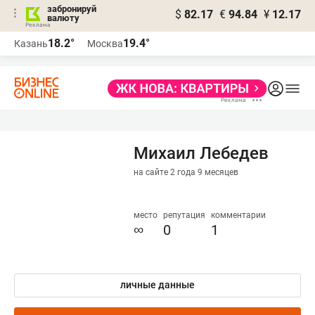
забронируй
$
82.17
€
94.84
¥
12.17
валюту
18.2°
19.4°
Казань
Москва
Михаил Лебедев
на сайте 2 года 9 месяцев
место
репутация
комментарии
∞
0
1
личные данные