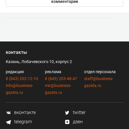
комментарии
контакты
Казань, Лобачевского 10, корпус 2
редакция
реклама
отдел персонала
8 (843) 202-12-10
8 (843) 203-48-47
staff@business-
info@business-
mir@business-
gazeta.ru
gazeta.ru
gazeta.ru
вконтакте
twitter
telegram
дзен