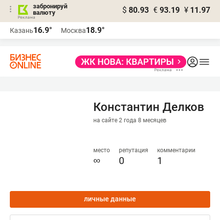
забронируй
$
80.93
€
93.19
¥
11.97
валюту
16.9°
18.9°
Казань
Москва
Константин Делков
на сайте 2 года 8 месяцев
место
репутация
комментарии
∞
0
1
личные данные