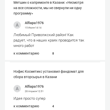
Метшин о капремонте в Казани: «Несмотря
на все сложности, мы не свернули ни одну
программу»
Alfiapa1976
15 Июля
14:14
Любимый Приволжский район! Как
радует, что в наших краях проводится так
много работ
к комментарию
8
Нэфис Косметикс установил фандомат для
сбора вторсырья в Казани
Alfiapa1976
28 Апреля
12:51
Идея просто супер
к комментарию
4