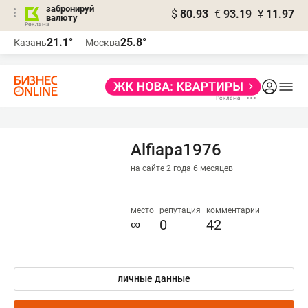
забронируй
$
80.93
€
93.19
¥
11.97
валюту
21.1°
25.8°
Казань
Москва
Alfiapa1976
на сайте 2 года 6 месяцев
место
репутация
комментарии
∞
0
42
личные данные