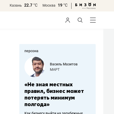
22.7
°С
19
°С
Казань
Москва
персона
еменова
Василь Мазитов
»
МАРТ
а: работа
«Не зная местных
«Мне лу
ечься
правил, бизнес может
не зара
вствовать
потерять минимум
чем пот
полгода»
репутац
пошиву
Как бизнесу выйти на зарубежные
Владелец от