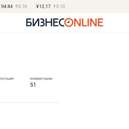
€
94.84
0.78
¥
12.17
0.10
Роман Ободец
Дарья С
«Готовые решения»
«Бросско
епутация
комментарии
51
«Мне лучше
«Мама говорил
не заработать вообще,
помогает отвл
чем потерять
от болезни, чу
репутацию»
себя живой»
Владелец отделочной фирмы
Наследница бизнеса по 