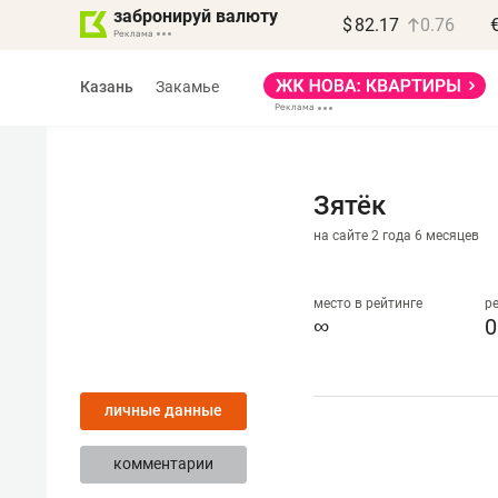
забронируй валюту
$
82.17
0.76
Казань
Закамье
Зятёк
на сайте 2 года 6 месяцев
Василь Мазитов
МАРТ
место в рейтинге
р
∞
0
«Не зная местных
правил, бизнес может
личные данные
потерять минимум
полгода»
комментарии
Как бизнесу выйти на зарубежные