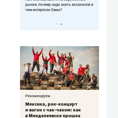
рафакте,
рынки, почему надо знать аксакалов и
о трехкратно
кредитов
чем интересен Оман?
клиентах и ч
Рекомендуем
Рекоме
ой
Мексика, рок-концерт
«Прор
и вагон с чак-чаком: как
30 ме
еским
в Менделеевске прошла
лечит