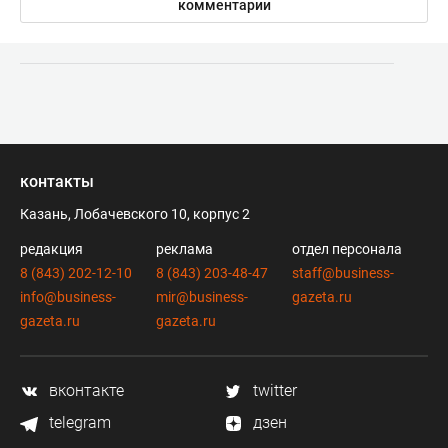
комментарии
контакты
Казань, Лобачевского 10, корпус 2
редакция
реклама
отдел персонала
8 (843) 202-12-10
8 (843) 203-48-47
staff@business-
info@business-
mir@business-
gazeta.ru
gazeta.ru
gazeta.ru
вконтакте
twitter
telegram
дзен