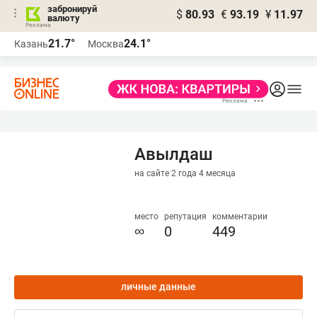
забронируй
$
80.93
€
93.19
¥
11.97
валюту
21.7°
24.1°
Казань
Москва
Авылдаш
на сайте 2 года 4 месяца
место
репутация
комментарии
∞
0
449
личные данные