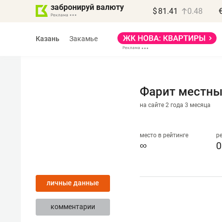
забронируй валюту
$
81.41
0.48
Казань
Закамье
Фарит местн
на сайте 2 года 3 месяца
Василь Мазитов
МАРТ
место в рейтинге
р
∞
0
«Не зная местных
правил, бизнес может
личные данные
потерять минимум
полгода»
комментарии
Как бизнесу выйти на зарубежные