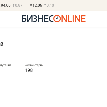
€
94.06
0.87
¥
12.06
0.10
ый
Роман Ободец
Дарья С
«Готовые решения»
«Бросско
епутация
комментарии
198
«Мне лучше
«Мама говорил
не заработать вообще,
помогает отвл
чем потерять
от болезни, чу
репутацию»
себя живой»
Владелец отделочной фирмы
Наследница бизнеса по 