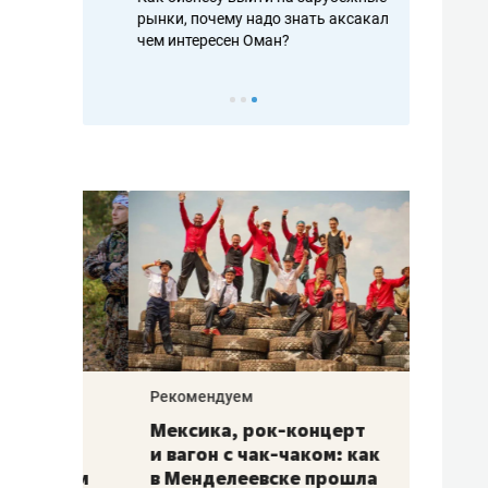
рафакте,
рынки, почему надо знать аксакалов и
о трехкратно
кредитов
чем интересен Оман?
клиентах и ч
Рекомендуем
Рекоме
ой
Мексика, рок-концерт
«Прор
и вагон с чак-чаком: как
30 ме
еским
в Менделеевске прошла
лечит