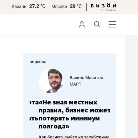
27.2
°С
29
°С
Казань
Москва
персона
еменова
Василь Мазитов
»
МАРТ
а: работа
«Не зная местных
«Мне лу
ечься
правил, бизнес может
не зара
вствовать
потерять минимум
чем пот
полгода»
репутац
пошиву
Как бизнесу выйти на зарубежные
Владелец от