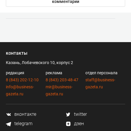
комментарии
контакты
Казань, Лобачевского 10, корпус 2
редакция
реклама
отдел персонала
8 (843) 202-12-10
8 (843) 203-48-47
staff@business-
info@business-
mir@business-
gazeta.ru
gazeta.ru
gazeta.ru
вконтакте
twitter
telegram
дзен