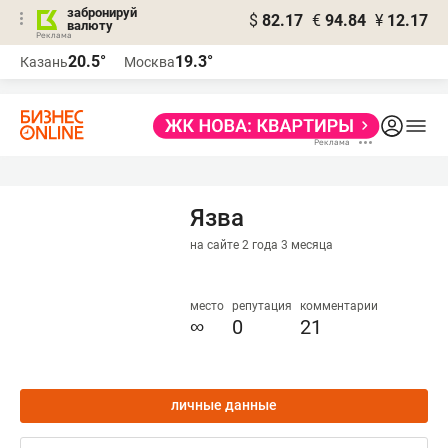
забронируй
$
82.17
€
94.84
¥
12.17
валюту
20.5°
19.3°
Казань
Москва
Язва
на сайте 2 года 3 месяца
место
репутация
комментарии
∞
0
21
личные данные