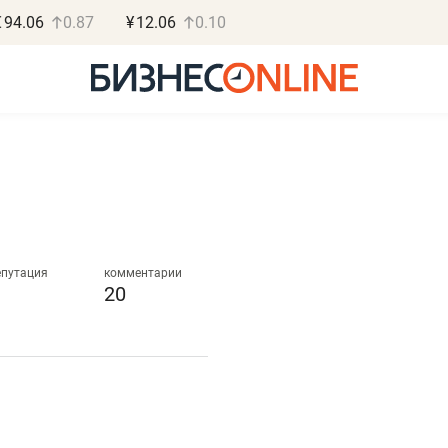
€
94.06
0.87
¥
12.06
0.10
Роман Ободец
Дарья С
«Готовые решения»
«Бросско
епутация
комментарии
20
«Мне лучше
«Мама говорил
не заработать вообще,
помогает отвл
чем потерять
от болезни, чу
репутацию»
себя живой»
Владелец отделочной фирмы
Наследница бизнеса по 