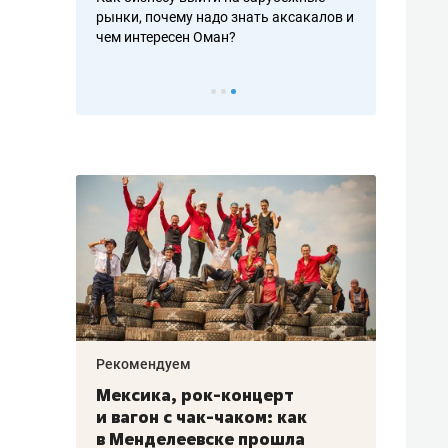
рафакте,
рынки, почему надо знать аксакалов и
о трехкратно
кредитов
чем интересен Оман?
клиентах и ч
Рекомендуем
Рекоме
ой
Мексика, рок-концерт
«Прор
и вагон с чак-чаком: как
30 ме
еским
в Менделеевске прошла
лечит