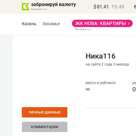
забронируй валюту
$
81.41
0.48
Казань
Закамье
Ника116
на сайте 2 года 2 месяца
Василь Мазитов
МАРТ
место в рейтинге
р
∞
0
«Не зная местных
правил, бизнес может
личные данные
потерять минимум
полгода»
комментарии
Как бизнесу выйти на зарубежные