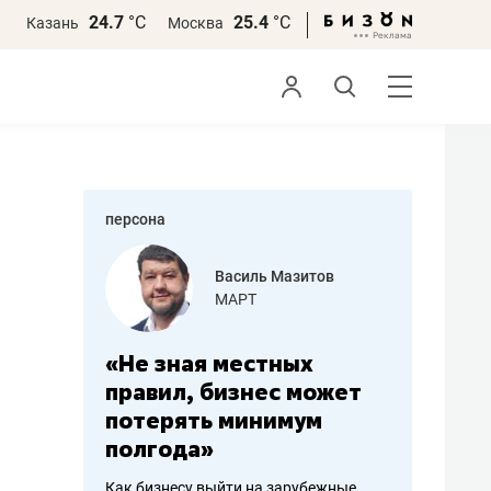
24.7
°С
25.4
°С
Казань
Москва
персона
еменова
Василь Мазитов
»
МАРТ
а: работа
«Не зная местных
«Мне лу
ечься
правил, бизнес может
не зара
вствовать
потерять минимум
чем пот
полгода»
репутац
пошиву
Как бизнесу выйти на зарубежные
Владелец от