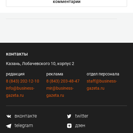
комментарии
контакты
Казань, Лобачевского 10, корпус 2
редакция
реклама
отдел персонала
8 (843) 202-12-10
8 (843) 203-48-47
staff@business-
info@business-
mir@business-
gazeta.ru
gazeta.ru
gazeta.ru
вконтакте
twitter
telegram
дзен