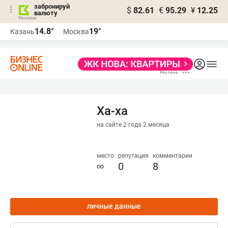
забронируй
$
82.61
€
95.29
¥
12.25
валюту
14.8°
19°
Казань
Москва
Ха-ха
на сайте 2 года 2 месяца
место
репутация
комментарии
∞
0
8
личные данные