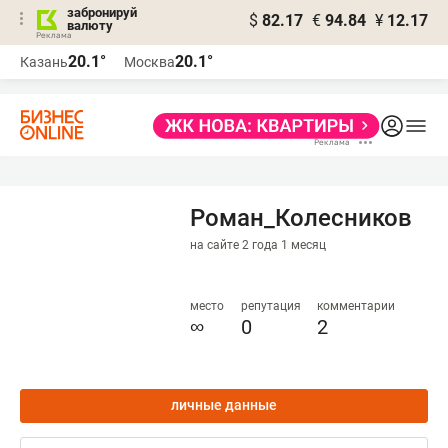
забронируй
$
82.17
€
94.84
¥
12.17
валюту
20.1°
20.1°
Казань
Москва
Роман_Колесников
на сайте 2 года 1 месяц
место
репутация
комментарии
∞
0
2
личные данные