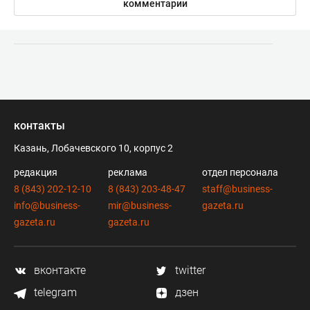
комментарии
контакты
Казань, Лобачевского 10, корпус 2
редакция
реклама
отдел персонала
8 (843) 202-12-10
8 (843) 203-48-47
staff@business-
info@business-
mir@business-
gazeta.ru
gazeta.ru
gazeta.ru
вконтакте
twitter
telegram
дзен