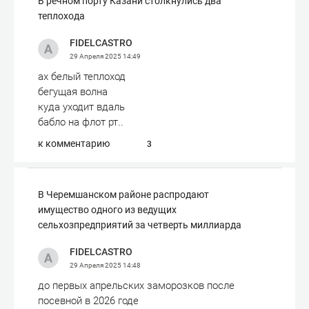
В речном порту Казани столкнулись два
теплохода
FIDELCASTRO
29 Апреля 2025
14:49
ах белый теплоход
бегущая волна
куда уходит вдаль
бабло на флот рт..
к комментарию
3
В Черемшанском районе распродают
имущество одного из ведущих
сельхозпредприятий за четверть миллиарда
FIDELCASTRO
29 Апреля 2025
14:48
до первых апрельских заморозков после
посевной в 2026 годе