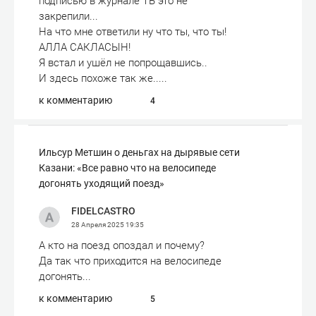
подписью в журнале ТБ это не
закрепили...
На что мне ответили ну что ты, что ты!
АЛЛА САКЛАСЫН!
Я встал и ушёл не попрощавшись..
И здесь похоже так же.....
к комментарию
4
Ильсур Метшин о деньгах на дырявые сети
Казани: «Все равно что на велосипеде
догонять уходящий поезд»
FIDELCASTRO
28 Апреля 2025
19:35
А кто на поезд опоздал и почему?
Да так что приходится на велосипеде
догонять...
к комментарию
5