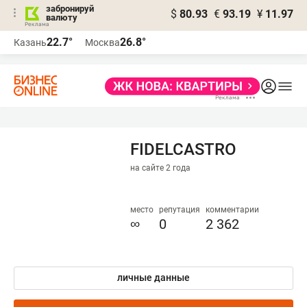
забронируй
$
80.93
€
93.19
¥
11.97
валюту
22.7°
26.8°
Казань
Москва
FIDELCASTRO
на сайте 2 года
место
репутация
комментарии
∞
0
2 362
личные данные