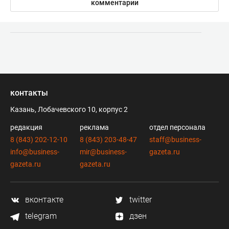
комментарии
контакты
Казань, Лобачевского 10, корпус 2
редакция
реклама
отдел персонала
8 (843) 202-12-10
8 (843) 203-48-47
staff@business-
info@business-
mir@business-
gazeta.ru
gazeta.ru
gazeta.ru
вконтакте
twitter
telegram
дзен