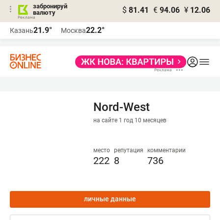
забронируй
$
81.41
€
94.06
¥
12.06
валюту
21.9°
22.2°
Казань
Москва
Nord-West
на сайте 1 год 10 месяцев
место
репутация
комментарии
222
8
736
личные данные