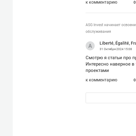
к комментарию
0
ASG Invest начинает освоени
обслуживания
Liberté, Égalité, Fr
31 Октября 2024
15:08
Смотрю я статьи про 
Интересно наверное в
проектами
к комментарию
0