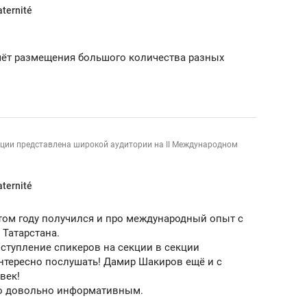
aternité
ов и
о трехкратном росте цен, дотошных
школьной формы о конт
клиентах и чудных запросах мастеров
налогах и развитии без 
чёт размещения большого количества разных
ации представлена широкой аудитории на II Международном
aternité
том году получился и про международный опыт с
 Татарстана.
ступление спикеров на секции в секции
ндуем
Рекомендуем
нтересно послушать! Дамир Шакиров ещё и с
мер до квартиры и Face
Опыт выживания в дик
век!
сто ключа: какой будет
природе, работа
о довольно информативным.
асность в ЖК «Нова»
с ментальным и физич