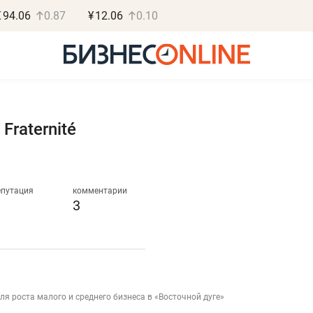
€
94.06
0.87
¥
12.06
0.10
, Fraternité
Роман Ободец
Дарья С
«Готовые решения»
«Бросско
епутация
комментарии
3
«Мне лучше
«Мама говорил
не заработать вообще,
помогает отвл
чем потерять
от болезни, чу
репутацию»
себя живой»
для роста малого и среднего бизнеса в «Восточной дуге»
Владелец отделочной фирмы
Наследница бизнеса по 