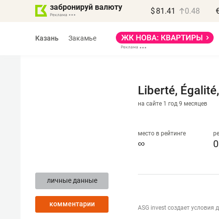
забронируй валюту
$
81.41
0.48
Казань
Закамье
Liberté, Égalité
на сайте 1 год 9 месяцев
Василь Мазитов
МАРТ
место в рейтинге
р
∞
0
«Не зная местных
правил, бизнес может
личные данные
потерять минимум
полгода»
комментарии
ASG invest создает условия 
Как бизнесу выйти на зарубежные