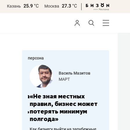
25.9
°С
27.3
°С
Казань
Москва
персона
еменова
Василь Мазитов
»
МАРТ
а: работа
«Не зная местных
«Мне лу
ечься
правил, бизнес может
не зара
вствовать
потерять минимум
чем пот
полгода»
репутац
пошиву
Как бизнесу выйти на зарубежные
Владелец от