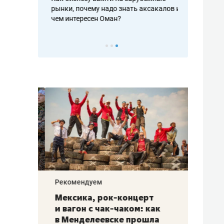
рафакте,
рынки, почему надо знать аксакалов и
о трехкратно
кредитов
чем интересен Оман?
клиентах и ч
Рекомендуем
Рекоме
ой
Мексика, рок-концерт
«Прор
и вагон с чак-чаком: как
30 ме
еским
в Менделеевске прошла
лечит