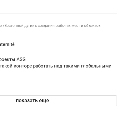
состоянием как основа
антихрупких команд
е «Восточной дуги» с создания рабочих мест и объектов
aternité
проекты ASG
 такой конторе работать над такими глобальными
показать еще