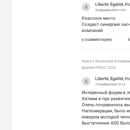
Liberté, Égalité, Fr
рынки, почему надо знать аксакал
чем интересен Оман?
26 Декабря 2024
14:31
Классное место
Создаст синергию зас
компаний
к комментарию
5
Книга о Казанской агломер
форуме РЕБУС 2024
Liberté, Égalité, Fr
18 Ноября 2024
10:14
Интересный форум в э
Китаем и про развитие
Очень понравилось вы
Рекомендуем
Рекоме
Нагломерации, было и
Как ГК «МИР ГРУПП» и ВТБ
150 ка
юмором молодой чело
создают оазис жилого
ID вме
Выступление ASG был
комфорта под Казанью
безоп