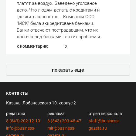
платят за воздух. Заведено уголовное
дело. Что людям делать с кредитами и
где жить непонятно... Компания ООО
"МСК" была аккредитована банками.
Банки отвечают пострадавшим, что их
долги перед банками - это их проблемы.
к комментарию
0
показать еще
контакты
Казань, Лобачевского 10, корпус 2
редакция
реклама
отдел персонала
8 (843) 202-12-10
8 (843) 203-48-47
staff@business-
info@business-
mir@business-
gazeta.ru
gazeta.ru
gazeta.ru