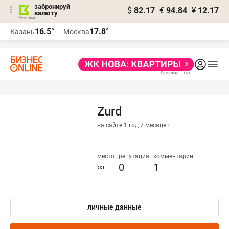
забронируй
$
82.17
€
94.84
¥
12.17
валюту
16.5°
17.8°
Казань
Москва
Zurd
на сайте 1 год 7 месяцев
место
репутация
комментарии
∞
0
1
личные данные