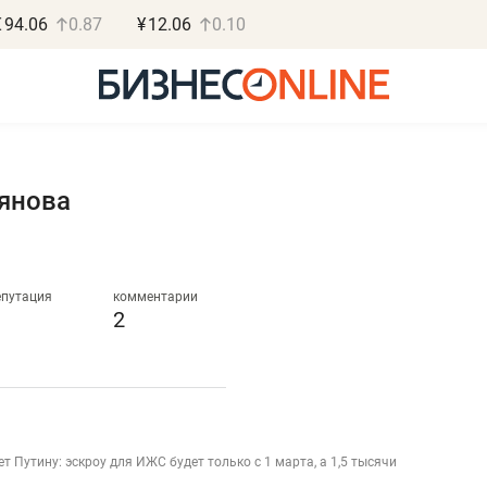
€
94.06
0.87
¥
12.06
0.10
янова
Василь М
МАРТ
епутация
комментарии
2
«Не зная мест
правил, бизнес
потерять мини
полгода»
 Путину: эскроу для ИЖС будет только с 1 марта, а 1,5 тысячи
Как бизнесу выйти на з