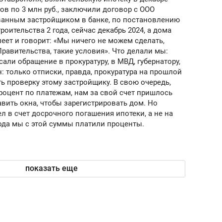
янием как основа
«Гонка Героев»
гов по 3 млн руб., заключили договор с ООО
рупких команд
ованным застройщиком в банке, по постановлению
роительства 2 года, сейчас декабрь 2024, а дома
леет и говорит: «Мы ничего не можем сделать,
равительства, такие условия». Что делали мы:
сали обращение в прокуратуру, в МВД, губернатору,
н: только отписки, правда, прокуратура на прошлой
ь проверку этому застройщику. В свою очередь,
роцент по платежам, нам за свой счет пришлось
вить окна, чтобы зарегистрировать дом. Но
 в счет досрочного погашения ипотеки, а не на
 года мы с этой суммы платили проценты.
показать еще