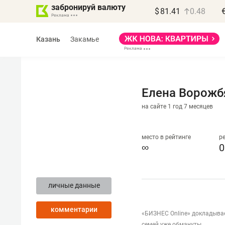
забронируй валюту
$
81.41
0.48
Казань
Закамье
Елена Ворожб
на сайте 1 год 7 месяцев
место в рейтинге
р
∞
0
личные данные
комментарии
«БИЗНЕС Online» докладывает
семей уже обмануты