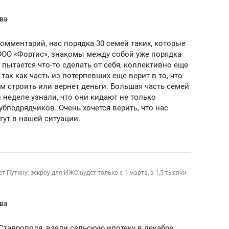
рынки, почему надо зна
ва
чем интересен Оман?
омментарий, нас порядка 30 семей таких, которые
ООО «Фортис», знакомы между собой уже порядка
 пытается что-то сделать от себя, коллективно еще
так как часть из потерпевших еще верит в то, что
м строить или вернет деньги. Большая часть семей
й неделе узнали, что они кидают не только
убподрядчиков. Очень хочется верить, что нас
гут в нашей ситуации.
 Путину: эскроу для ИЖС будет только с 1 марта, а 1,5 тысячи
ндуем
Рекомендуем
выживания в дикой
Мексика, рок-концерт
ва
де, работа
и вагон с чак-чаком: ка
тальным и физическим
в Менделеевске прошл
Ставрополя, взяли сельскую ипотеку в декабре