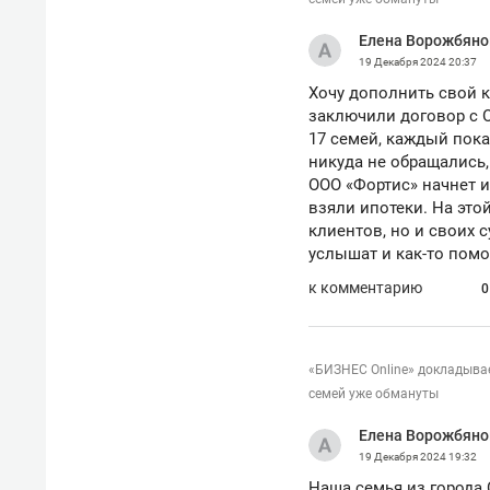
Елена Ворожбяно
19 Декабря 2024
20:37
Хочу дополнить свой к
заключили договор с 
17 семей, каждый пока
никуда не обращались, 
ООО «Фортис» начнет и
взяли ипотеки. На это
клиентов, но и своих с
услышат и как-то помо
к комментарию
0
«БИЗНЕС Online» докладывает
семей уже обмануты
Рекомендуем
Рекоме
ВТБ
150 камер до квартиры и Face
Опыт 
Елена Ворожбяно
ID вместо ключа: какой будет
приро
19 Декабря 2024
19:32
безопасность в ЖК «Нова»
с мен
Наша семья из города 