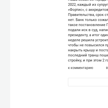
состо
2022, каждый из супру
антих
«Фортис», с аккредит
Правительства, срок ст
нет. Банк только сожа
такое постановление П
подали иск в суд, напи
президенту, а итог оди
неделе решила устроит
чтобы не повысился п
накрыть крышу и поста
последний транш пошел
стройку, и при этом 2
к комментарию
0