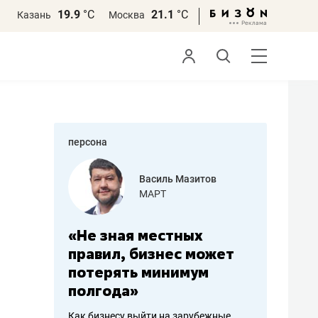
19.9
°С
21.1
°С
Казань
Москва
персона
азитов
Роман Ободец
«Готовые решения»
ных
«Мне лучше
«Мама г
 может
не заработать вообще,
помогае
мум
чем потерять
от болез
репутацию»
себя жи
арубежные
Владелец отделочной фирмы
Наследница б