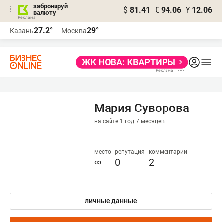
забронируй
$
81.41
€
94.06
¥
12.06
валюту
27.2°
29°
Казань
Москва
Мария Суворова
на сайте 1 год 7 месяцев
место
репутация
комментарии
∞
0
2
личные данные