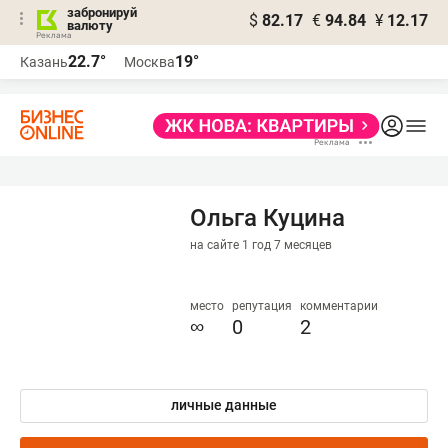
забронируй
$
82.17
€
94.84
¥
12.17
валюту
22.7°
19°
Казань
Москва
Ольга Куцина
на сайте 1 год 7 месяцев
место
репутация
комментарии
∞
0
2
личные данные