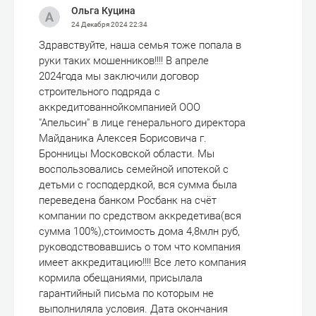
Ольга Куцина
24 Декабря 2024
22:34
Здравствуйте, наша семья тоже попала в
руки таких мошенников!!!! В апреле
2024года мы заключили договор
строительного подряда с
аккредитованнойкомпанией ООО
"Апельсин" в лице генерального директора
Майданика Алексея Борисовича г.
Бронницы Московской области. Мы
воспользовались семейной ипотекой с
детьми с господердкой, вся сумма была
переведена банком Росбанк на счёт
компании по средством аккредетива(вся
сумма 100%),стоимость дома 4,8млн руб,
руководствовавшись о том что компания
имеет аккредитацию!!!! Все лето компания
кормила обещаниями, присылала
гарантийный письма по которым не
выполниляла условия. Дата окончания