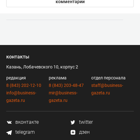
комментарии
контакты
Казань, Лобачевского 10, корпус 2
редакция
реклама
отдел персонала
8 (843) 202-12-10
8 (843) 203-48-47
staff@business-
info@business-
mir@business-
gazeta.ru
gazeta.ru
gazeta.ru
вконтакте
twitter
telegram
дзен