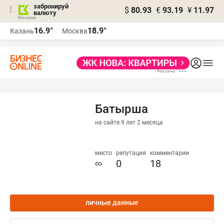
забронируй
$
80.93
€
93.19
¥
11.97
валюту
16.9°
18.9°
Казань
Москва
Батырша
на сайте 9 лет 2 месяца
место
репутация
комментарии
∞
0
18
личные данные