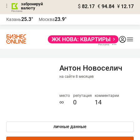
забронируй
$
82.17
€
94.84
¥
12.17
валюту
25.3°
23.9°
Казань
Москва
Антон Новоселич
на сайте 8 месяцев
место
репутация
комментарии
∞
0
14
личные данные