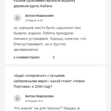
Казани прокомментировали вырубку
деревьев вдоль Кабана
Антон Новоселич
25 Марта
16:58
эх, хорошее место было, шашлыки там,
бывало, жарили. Ребята приходили
пикники устраивали. Хорошо, конечно, что
благоустраивают, но и грустно
одновременно
к комментарию
2
«Будет соперничать с лучшими
набережными мира!»: какой станет «Новая
Портовая» к 2040 году?
Антон Новоселич
30 Января
10:41
Что значит "не для галочки"? Мадам, в