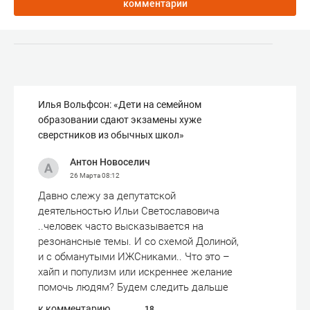
комментарии
Илья Вольфсон: «Дети на семейном
образовании сдают экзамены хуже
сверстников из обычных школ»
Антон Новоселич
26 Марта
08:12
Давно слежу за депутатской
деятельностью Ильи Светославовича
..человек часто высказывается на
резонансные темы. И со схемой Долиной,
и с обманутыми ИЖСниками.. Что это –
хайп и популизм или искреннее желание
помочь людям? Будем следить дальше
к комментарию
18