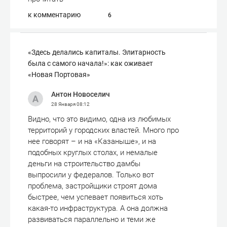
к комментарию
6
«Здесь делались капиталы. Элитарность
была с самого начала!»: как оживает
«Новая Портовая»
Антон Новоселич
28 Января
08:12
Видно, что это видимо, одна из любимых
территорий у городских властей. Много про
нее говорят – и на «Казаныше», и на
подобных круглых столах, и немалые
деньги на строительство дамбы
выпросили у федералов. Только вот
проблема, застройщики строят дома
быстрее, чем успевает появиться хоть
какая-то инфраструктура. А она должна
развиваться параллельно и теми же