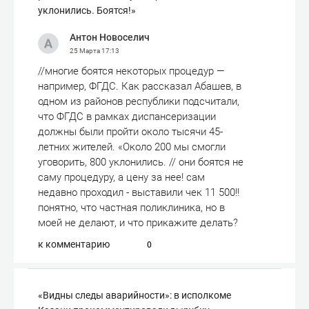
уклонились. Боятся!»
Антон Новоселич
25 Марта
17:13
//многие боятся некоторых процедур —
например, ФГДС. Как рассказал Абашев, в
одном из районов республики подсчитали,
что ФГДС в рамках диспансеризации
должны были пройти около тысячи 45-
летних жителей. «Около 200 мы смогли
уговорить, 800 уклонились. // они боятся не
саму процедуру, а цену за нее! сам
недавно проходил - выставили чек 11 500!!
понятно, что частная поликлиника, но в
моей не делают, и что прикажите делать?
к комментарию
0
«Видны следы аварийности»: в исполкоме