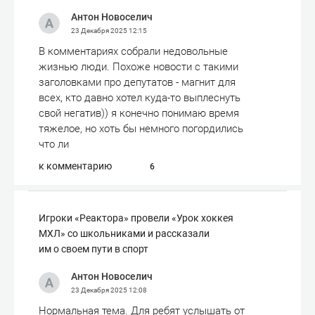
Антон Новоселич
23 Декабря 2025
12:15
В комментариях собрали недовольные
жизнью люди. Похоже новости с такими
заголовками про депутатов - магнит для
всех, кто давно хотел куда-то выплеснуть
свой негатив)) я конечно понимаю время
тяжелое, но хоть бы немного погордились
что ли
к комментарию
6
Игроки «Реактора» провели «Урок хоккея
МХЛ» со школьниками и рассказали
им о своем пути в спорт
Антон Новоселич
23 Декабря 2025
12:08
Нормальная тема. Для ребят услышать от