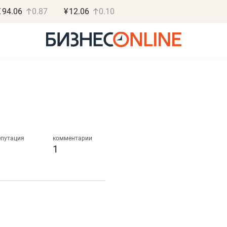
€
94.06
0.87
¥
12.06
0.10
Роман Ободец
Дарья С
«Готовые решения»
«Бросско
епутация
комментарии
1
«Мне лучше
«Мама говорил
не заработать вообще,
помогает отвл
чем потерять
от болезни, чу
репутацию»
себя живой»
Владелец отделочной фирмы
Наследница бизнеса по 