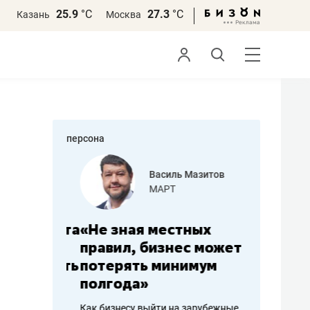
25.9
°С
27.3
°С
Казань
Москва
персона
еменова
Василь Мазитов
»
МАРТ
а: работа
«Не зная местных
«Мне лу
ечься
правил, бизнес может
не зара
вствовать
потерять минимум
чем пот
полгода»
репутац
пошиву
Как бизнесу выйти на зарубежные
Владелец от