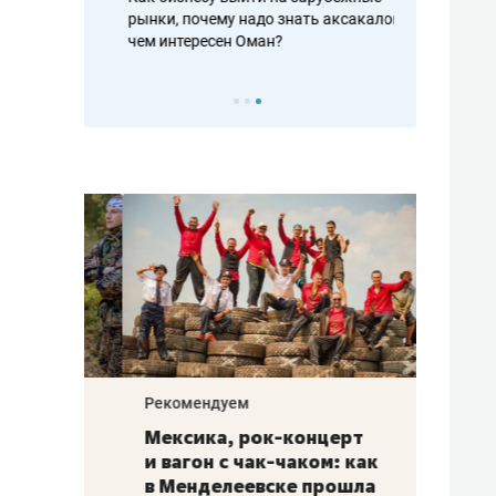
рафакте,
рынки, почему надо знать аксакалов и
о трехкратно
кредитов
чем интересен Оман?
клиентах и ч
Рекомендуем
Рекоме
ой
Мексика, рок-концерт
«Прор
и вагон с чак-чаком: как
30 ме
еским
в Менделеевске прошла
лечит