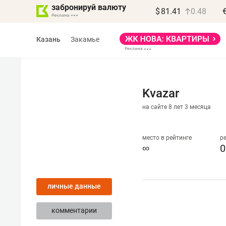
забронируй валюту
$
81.41
0.48
Казань
Закамье
Kvazar
на сайте 8 лет 3 месяца
Василь Мазитов
МАРТ
место в рейтинге
р
∞
0
«Не зная местных
правил, бизнес может
личные данные
потерять минимум
полгода»
комментарии
Как бизнесу выйти на зарубежные