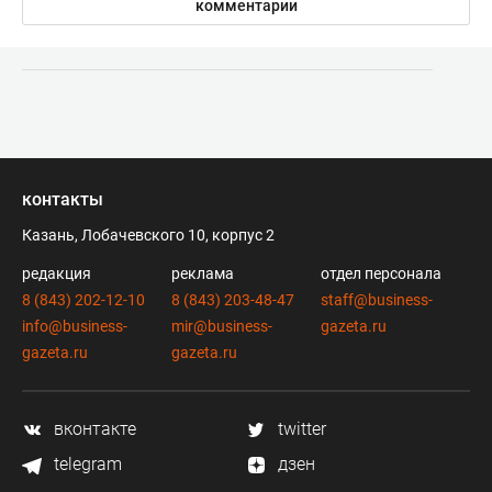
комментарии
контакты
Казань, Лобачевского 10, корпус 2
редакция
реклама
отдел персонала
8 (843) 202-12-10
8 (843) 203-48-47
staff@business-
info@business-
mir@business-
gazeta.ru
gazeta.ru
gazeta.ru
вконтакте
twitter
telegram
дзен