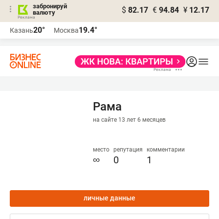
забронируй
$
82.17
€
94.84
¥
12.17
валюту
20°
19.4°
Казань
Москва
Рама
на сайте 13 лет 6 месяцев
место
репутация
комментарии
∞
0
1
личные данные