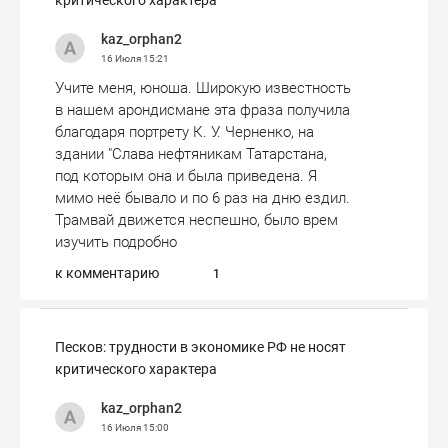
критического характера
kaz_orphan2
16 Июля
15:21
Учите меня, юноша. Широкую известность
в нашем арондисмане эта фраза получила
благодаря портрету К. У. Черненко, на
здании "Слава нефтяникам Татарстана,
под которым она и была приведена. Я
мимо неё бывало и по 6 раз на дню ездил.
Трамвай движется неспешно, было врем
изучить подробно
к комментарию
1
Песков: трудности в экономике РФ не носят
критического характера
kaz_orphan2
16 Июля
15:00