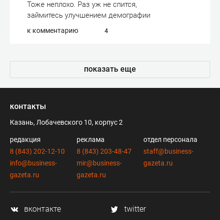
Тоже неплохо. Раз уж не спится,
займитесь улучшением демографии
к комментарию
4
показать еще
контакты
Казань, Лобачевского 10, корпус 2
редакция
реклама
отдел персонала
8 (843) 202-12-10
8 (843) 203-48-47
staff@business-
info@business-
mir@business-
gazeta.ru
gazeta.ru
gazeta.ru
вконтакте
twitter