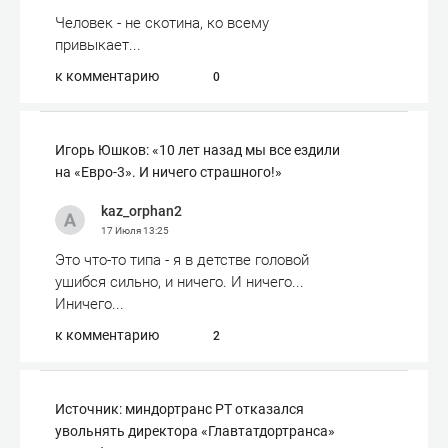
Человек - не скотина, ко всему
привыкает...
к комментарию
0
Игорь Юшков: «10 лет назад мы все ездили
на «Евро-3». И ничего страшного!»
kaz_orphan2
17 Июля
13:25
Это что-то типа - я в детстве головой
ушибся сильно, и ничего. И ничего...
Иничего...
к комментарию
2
Источник: миндортранс РТ отказался
увольнять директора «Главтатдортранса»