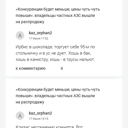
«Конкуренции будет меньше, цены чуть-чуть
повыше»: владельцы частных АЗС вышли
на распродажу
kaz_orphan2
17 Июля
17:52
Ирбис в шоколаде, торгует себе 95-м по
стольничку и в ус не дует. Хошь в бак,
хошь в канистру, хошь - в трусы нальют.
к комментарию
0
«Конкуренции будет меньше, цены чуть-чуть
повыше»: владельцы частных АЗС вышли
на распродажу
kaz_orphan2
17 Июля
15:15
Кризис несомненно кончится. Вот