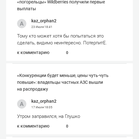
«погорельцы» Wildberries получили первые
выплаты
kaz_orphan2
23 Июля
18:41
Тому кто может хотя бы попытаться это
сделать, видимо неинтересно. ПотерпитЕ.
к комментарию
0
«Конкуренции будет меньше, цены чуть-чуть
повыше»: владельцы частных АЗС вышли
на распродажу
kaz_orphan2
17 Июля
18:05
Утром заправился, на Глушко
к комментарию
0