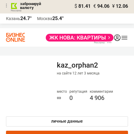
забронируй
$
81.41
€
94.06
¥
12.06
валюту
24.7°
25.4°
Казань
Москва
kaz_orphan2
на сайте 12 лет 3 месяца
место
репутация
комментарии
∞
0
4 906
личные данные