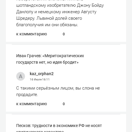
шотландскому изобретателю Джону Бойду
Данлопу и немецкому инженер Августу
Шредеру. Львиной долей своего
благополучия им они обязаны.
к комментарию
0
Иван Грачев: «Меритократических
государств нет, но идея бродит»
kaz_orphan2
16 Июля
16:11
С такими серьёзным лицом, вы слона не
продадите.
к комментарию
0
Песков: трудности в экономике РФ не носят