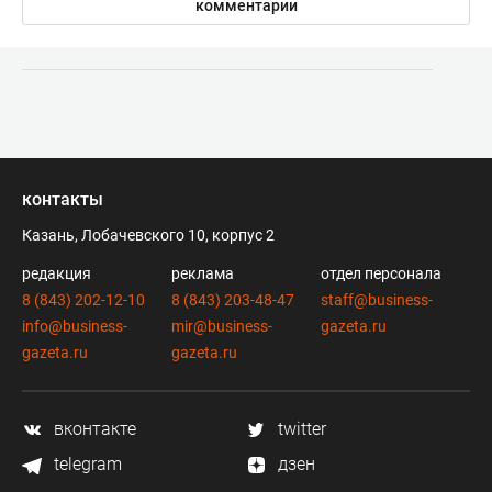
комментарии
контакты
Казань, Лобачевского 10, корпус 2
редакция
реклама
отдел персонала
8 (843) 202-12-10
8 (843) 203-48-47
staff@business-
info@business-
mir@business-
gazeta.ru
gazeta.ru
gazeta.ru
вконтакте
twitter
telegram
дзен