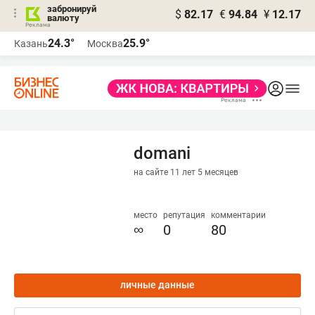
забронируй
$
82.17
€
94.84
¥
12.17
валюту
24.3°
25.9°
Казань
Москва
domani
на сайте 11 лет 5 месяцев
место
репутация
комментарии
∞
0
80
личные данные