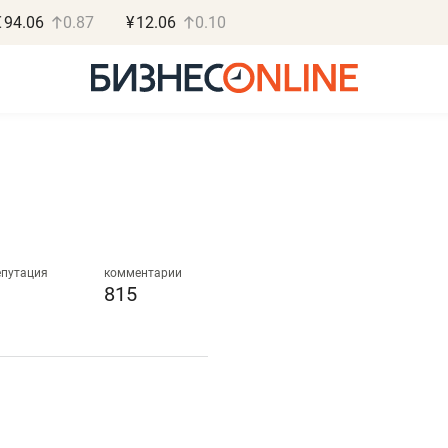
€
94.06
0.87
¥
12.06
0.10
Роман Ободец
Дарья С
«Готовые решения»
«Бросско
епутация
комментарии
815
«Мне лучше
«Мама говорил
не заработать вообще,
помогает отвл
чем потерять
от болезни, чу
репутацию»
себя живой»
Владелец отделочной фирмы
Наследница бизнеса по 