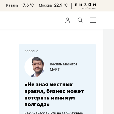
17.6
°С
22.9
°С
Казань
Москва
персона
еменова
Василь Мазитов
»
МАРТ
а: работа
«Не зная местных
«Мне лу
ечься
правил, бизнес может
не зара
вствовать
потерять минимум
чем пот
полгода»
репутац
пошиву
Как бизнесу выйти на зарубежные
Владелец от