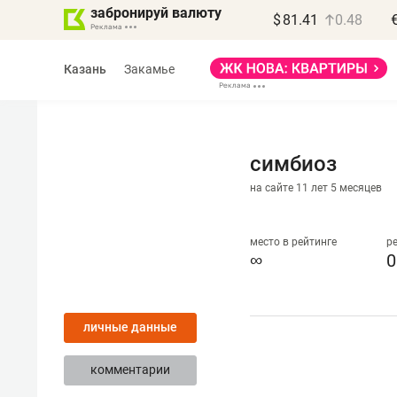
забронируй валюту
$
81.41
0.48
Казань
Закамье
симбиоз
на сайте 11 лет 5 месяцев
Василь Мазитов
МАРТ
место в рейтинге
р
∞
0
«Не зная местных
правил, бизнес может
личные данные
потерять минимум
полгода»
комментарии
Как бизнесу выйти на зарубежные