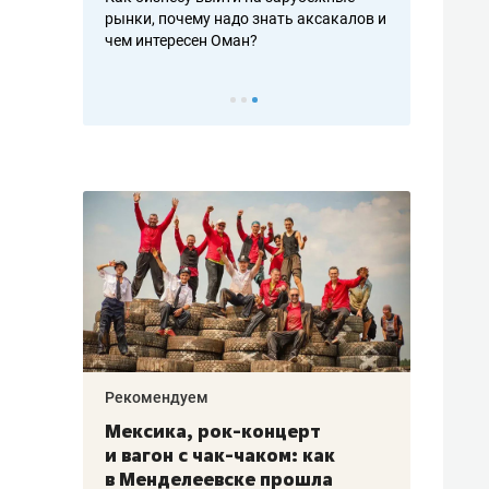
рафакте,
рынки, почему надо знать аксакалов и
о трехкратно
кредитов
чем интересен Оман?
клиентах и ч
Рекомендуем
Рекоме
ой
Мексика, рок-концерт
«Прор
и вагон с чак-чаком: как
30 ме
еским
в Менделеевске прошла
лечит