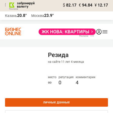
забронируй
$
82.17
€
94.84
¥
12.17
валюту
20.8°
23.9°
Казань
Москва
Резида
на сайте 11 лет 4 месяца
место
репутация
комментарии
∞
0
4
личные данные