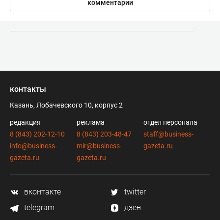
комментарии
контакты
Казань, Лобачевского 10, корпус 2
редакция
реклама
отдел персонала
8 (843) 202-12-10
8 (843) 203-48-47
staff@business-
info@business-
mir@business-
gazeta.ru
gazeta.ru
gazeta.ru
вконтакте
twitter
telegram
дзен