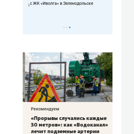
с ЖК «Иволга» в Зеленодольске
ть аксакалов и
школьной фор
налогах и раз
Рекомендуем
Рекоме
«Прорывы случались каждые
Не то
к
30 метров»: как «Водоканал»
гастр
а
лечит подземные артерии
задае