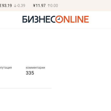
€
93.19
-0.39
¥
11.97
0.00
Дарья Семенова
Василь М
«Бросско»
МАРТ
епутация
комментарии
335
«Мама говорила: работа
«Не зная мест
помогает отвлечься
правил, бизнес
от болезни, чувствовать
потерять мини
себя живой»
полгода»
в
Наследница бизнеса по пошиву
Как бизнесу выйти на з