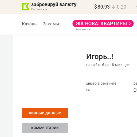
забронируй валюту
$
80.93
-0.20
Казань
Закамье
Игорь..!
на сайте 6 лет 8 месяцев
Марат Арсланов
«КирпичХолдинг»
место в рейтинге
р
∞
0
«Главная задача
девелопера – найти
личные данные
правильный продукт»
комментарии
Девелопер из топ-10* застройщико
Башкортостана входит в Татарстан