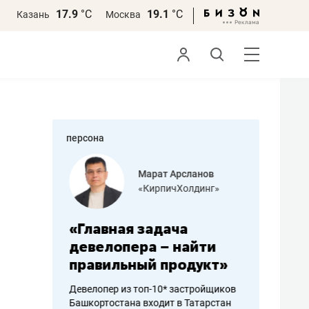
17.9
°С
19.1
°С
Казань
Москва
персона
азитов
Марат Арсланов
«КирпичХолдинг»
ных
«Главная задача
«Мама г
 может
девелопера – найти
помогае
мум
правильный продукт»
от болез
себя жи
Девелопер из топ-10* застройщиков
Башкортостана входит в Татарстан
арубежные
Наследница б