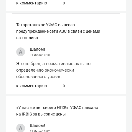
к комментарию
0
Татарстанское УФАС вынесло
предупреждение сети АЗС в связи с ценами
на топливо
Шалом!
31 Июля
10:10
Это не бред, а нормативные акты по
определению экономически
обоснованного уровня.
к комментарию
0
«У нас же нет своего НПЗ!»: УФАС наехало
на IRBIS за высокие цены
Шалом!
31 Июля
10:07