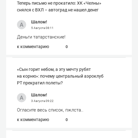
Теперь письмо не прокатило: ХК «Челны»
снялся с ВХЛ – автоград не нашел денег
Шалом!
5 Августа
08:11
Деньги татарстанские!
к комментарию
0
«Сын горит небом, а эту мечту рубят
на корню»: почему центральный аэроклуб
РТ прекратил полеты?
Шалом!
3 Августа
09:22
Огласите весь список, пжлста..
к комментарию
0