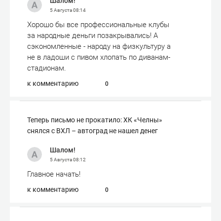
Шалом!
5 Августа
08:14
Хорошо бы все профессиональные клубы
за народные деньги позакрывались! А
сэкономленные - народу на физкультуру а
не в ладоши с пивом хлопать по диванам-
стадионам.
к комментарию
0
Теперь письмо не прокатило: ХК «Челны»
снялся с ВХЛ – автоград не нашел денег
Шалом!
5 Августа
08:12
Главное начать!
к комментарию
0