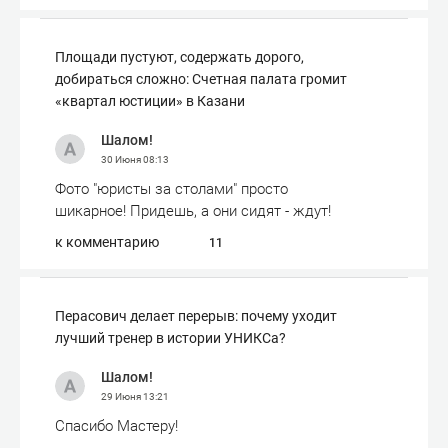
Площади пустуют, содержать дорого,
добираться сложно: Счетная палата громит
«квартал юстиции» в Казани
Шалом!
30 Июня
08:13
Фото "юристы за столами" просто
шикарное! Придешь, а они сидят - ждут!
к комментарию
11
Перасович делает перерыв: почему уходит
лучший тренер в истории УНИКСа?
Шалом!
29 Июня
13:21
Спасибо Мастеру!