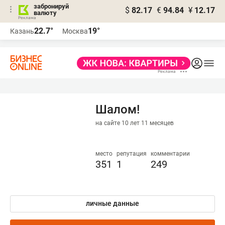
забронируй
$
82.17
€
94.84
¥
12.17
валюту
22.7°
19°
Казань
Москва
Шалом!
на сайте 10 лет 11 месяцев
место
репутация
комментарии
351
1
249
личные данные