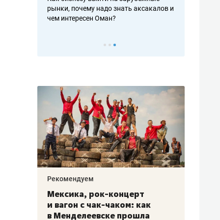
рафакте,
рынки, почему надо знать аксакалов и
о трехкратно
кредитов
чем интересен Оман?
клиентах и ч
Рекомендуем
Рекоме
ой
Мексика, рок-концерт
«Прор
и вагон с чак-чаком: как
30 ме
еским
в Менделеевске прошла
лечит