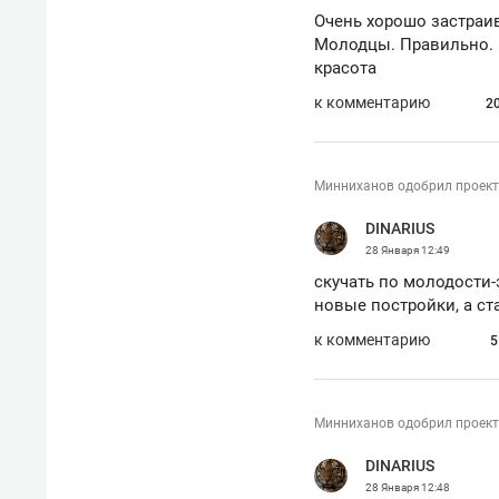
Очень хорошо застраив
Молодцы. Правильно. Ч
красота
к комментарию
2
Минниханов одобрил проект
DINARIUS
28 Января
12:49
скучать по молодости-
новые постройки, а с
к комментарию
5
Минниханов одобрил проект
DINARIUS
28 Января
12:48