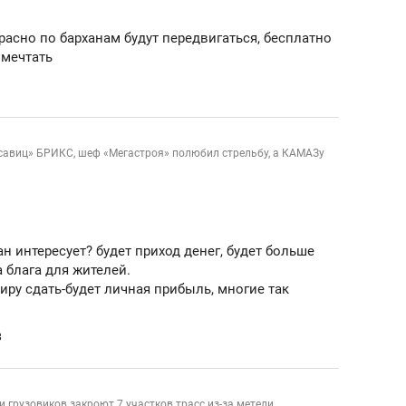
состоянием как основа
антихрупких команд
асно по барханам будут передвигаться, бесплатно
 мечтать
савиц» БРИКС, шеф «Мегастроя» полюбил стрельбу, а КАМАЗу
н интересует? будет приход денег, будет больше
а блага для жителей.
ру сдать-будет личная прибыль, многие так
3
и грузовиков закроют 7 участков трасс из-за метели