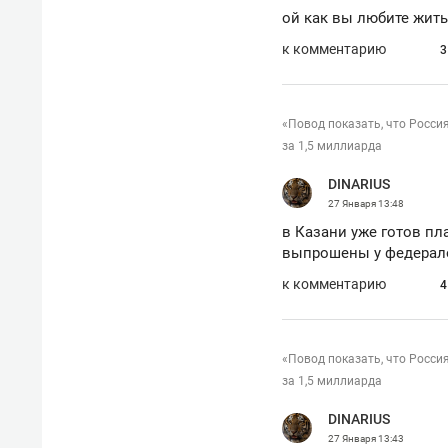
ой как вы любите жит
к комментарию
3
«Повод показать, что Росси
за 1,5 миллиарда
DINARIUS
27 Января
13:48
в Казани уже готов пл
выпрошены у федерало
к комментарию
4
«Повод показать, что Росси
за 1,5 миллиарда
DINARIUS
27 Января
13:43