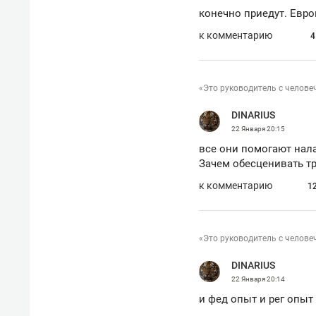
конечно приедут. Евр
к комментарию
4
«Это руководитель с челове
DINARIUS
22 Января
20:15
все они помогают нала
Зачем обесценивать тр
к комментарию
1
«Это руководитель с челове
DINARIUS
22 Января
20:14
и фед опыт и рег опыт