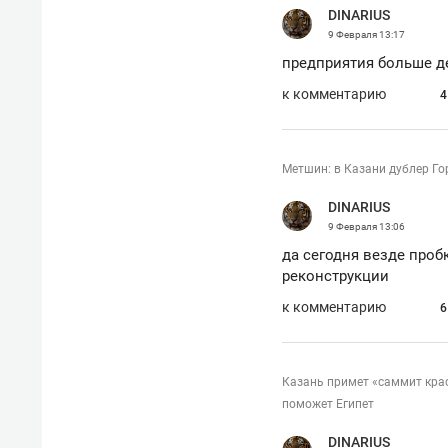
DINARIUS
рынки, почему надо знать аксакал
чем интересен Оман?
9 Февраля
13:17
предприятия больше д
к комментарию
4
Метшин: в Казани дублер Го
DINARIUS
9 Февраля
13:06
да сегодня везде проб
реконструкции
к комментарию
6
Рекомендуем
Рекоме
Казань примет «саммит кра
Как ГК «МИР ГРУПП» и ВТБ
150 ка
поможет Египет
создают оазис жилого
ID вме
комфорта под Казанью
безоп
DINARIUS