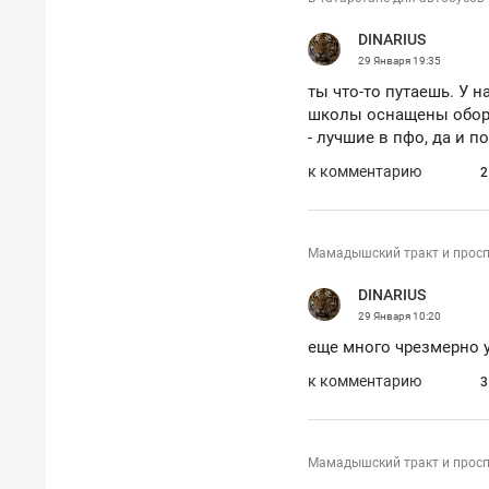
DINARIUS
29 Января
19:35
ты что-то путаешь. У 
школы оснащены обору
- лучшие в пфо, да и 
к комментарию
2
Мамадышский тракт и проспе
DINARIUS
29 Января
10:20
еще много чрезмерно у
к комментарию
3
Мамадышский тракт и проспе