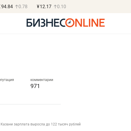
€
94.84
0.78
¥
12.17
0.10
Роман Ободец
Дарья С
«Готовые решения»
«Бросско
епутация
комментарии
971
«Мне лучше
«Мама говорил
не заработать вообще,
помогает отвл
чем потерять
от болезни, чу
репутацию»
себя живой»
 Казани зарплата выросла до 122 тысяч рублей
Владелец отделочной фирмы
Наследница бизнеса по 