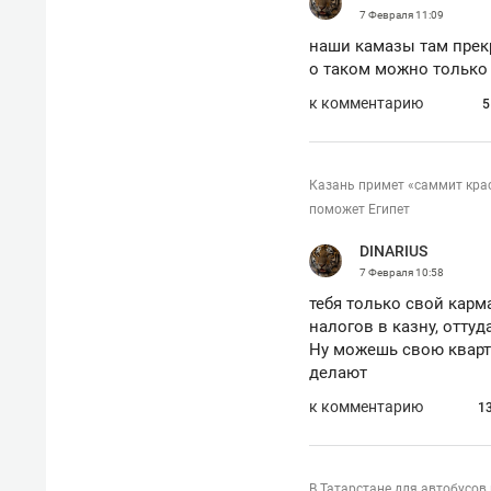
7 Февраля
11:09
наши камазы там прекр
о таком можно только
к комментарию
5
Казань примет «саммит кра
поможет Египет
DINARIUS
7 Февраля
10:58
тебя только свой карма
налогов в казну, оттуд
Ну можешь свою кварти
делают
к комментарию
1
В Татарстане для автобусов 