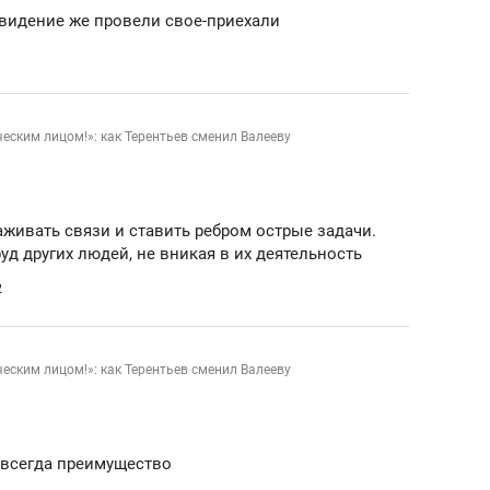
овидение же провели свое-приехали
ческим лицом!»: как Терентьев сменил Валееву
живать связи и ставить ребром острые задачи.
уд других людей, не вникая в их деятельность
2
ческим лицом!»: как Терентьев сменил Валееву
 всегда преимущество