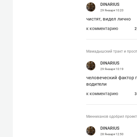
DINARIUS
29 Января
10:20
чистят, видел лично
к комментарию
2
Мамадышский тракт и проспе
DINARIUS
29 Января
10:19
человеческий фактор п
водители
к комментарию
3
Минниханов одобрил проект
DINARIUS
28 Января
12:50