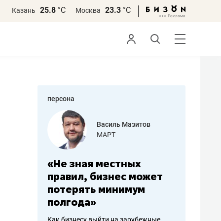
25.8
°С
23.3
°С
Казань
Москва
персона
еменова
Василь Мазитов
»
МАРТ
а: работа
«Не зная местных
«Мне лу
ечься
правил, бизнес может
не зара
вствовать
потерять минимум
чем пот
полгода»
репутац
пошиву
Как бизнесу выйти на зарубежные
Владелец от