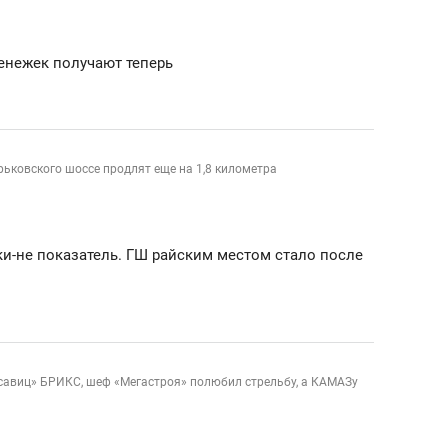
ов и
о трехкратном росте цен, дотошных
школьной формы о конт
клиентах и чудных запросах мастеров
налогах и развитии без 
енежек получают теперь
рьковского шоссе продлят еще на 1,8 километра
ки-не показатель. ГШ райским местом стало после
ндуем
Рекомендуем
савиц» БРИКС, шеф «Мегастроя» полюбил стрельбу, а КАМАЗу
мер до квартиры и Face
Опыт выживания в дик
сто ключа: какой будет
природе, работа
асность в ЖК «Нова»
с ментальным и физич