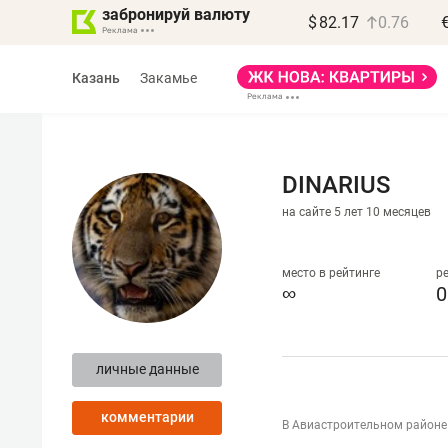
забронируй валюту
$
82.17
0.76
Казань
Закамье
DINARIUS
на сайте 5 лет 10 месяцев
Василь Мазитов
МАРТ
место в рейтинге
р
∞
0
«Не зная местных
правил, бизнес может
личные данные
потерять минимум
полгода»
комментарии
В Авиастроительном районе
Как бизнесу выйти на зарубежные