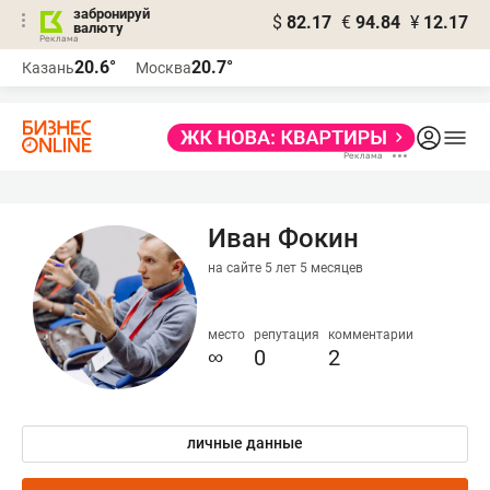
забронируй
$
82.17
€
94.84
¥
12.17
валюту
20.6°
20.7°
Казань
Москва
Иван Фокин
на сайте 5 лет 5 месяцев
место
репутация
комментарии
∞
0
2
личные данные