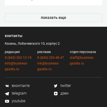
показать еще
контакты
Казань, Лобачевского 10, корпус 2
редакция
реклама
отдел персонала
8 (843) 202-12-10
8 (843) 203-48-47
staff@business-
info@business-
mir@business-
gazeta.ru
gazeta.ru
gazeta.ru
вконтакте
twitter
telegram
дзен
youtube