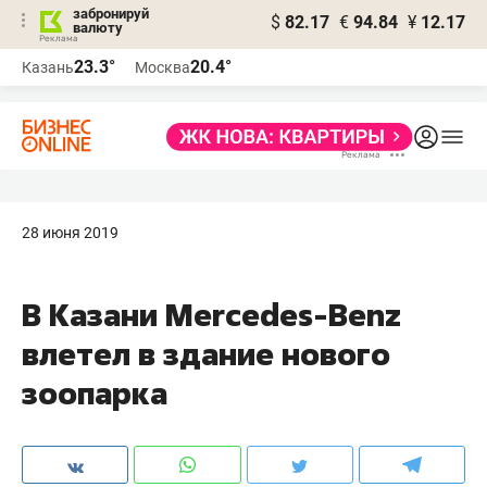
забронируй
$
82.17
€
94.84
¥
12.17
валюту
23.3°
20.4°
Казань
Москва
28 июня 2019
​В Казани Mercedes-Benz
влетел в здание нового
зоопарка