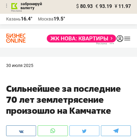
забронируй
$
80.93
€
93.19
¥
11.97
валюту
16.4°
19.5°
Казань
Москва
30 июля 2025
Сильнейшее за последние
70 лет землетрясение
произошло на Камчатке