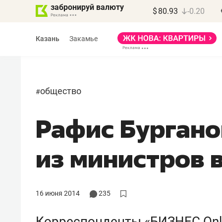
забронируй валюту
$
80.93
-0.20
Казань
Закамье
общество
#
Рафис Бургано
Василь Мазитов
МАРТ
из министров 
«Не зная местных
правил, бизнес может
потерять минимум
16 июня 2014
235
полгода»
Корреспонденты «БИЗНЕС Onli
Как бизнесу выйти на зарубежные