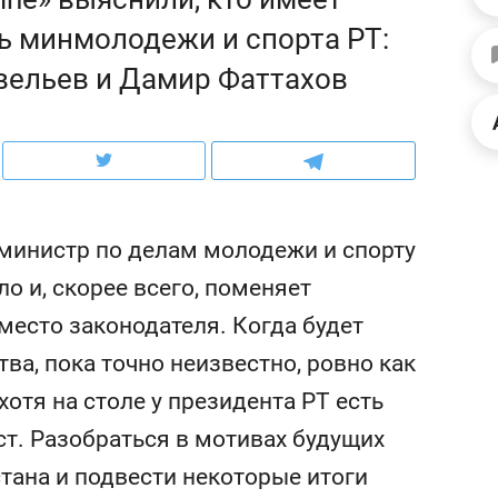
ов и
о трехкратном росте цен, дотошных
школьной формы о конт
ь минмолодежи и спорта РТ:
клиентах и чудных запросах мастеров
налогах и развитии без 
вельев и Дамир Фаттахов
 министр по делам молодежи и спорту
о и, скорее всего, поменяет
место законодателя. Когда будет
ва, пока точно неизвестно, ровно как
хотя на столе у президента РТ есть
ндуем
Рекомендуем
ст. Разобраться в мотивах будущих
мер до квартиры и Face
Опыт выживания в дик
сто ключа: какой будет
природе, работа
тана и подвести некоторые итоги
асность в ЖК «Нова»
с ментальным и физич