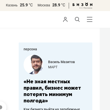
25.9
°С
28.9
°С
Казань
Москва
персона
еменова
Василь Мазитов
»
МАРТ
а: работа
«Не зная местных
«Мне лу
ечься
правил, бизнес может
не зара
вствовать
потерять минимум
чем пот
полгода»
репутац
пошиву
Как бизнесу выйти на зарубежные
Владелец от