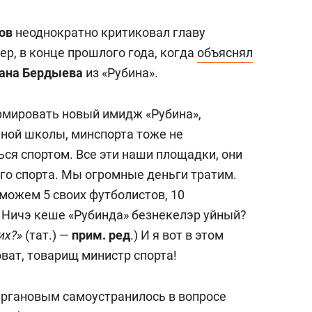
ов
неоднократно критиковал главу
р, в конце прошлого года, когда
объяснял
ана Бердыева
из «Рубина».
ормировать новый имидж «Рубина»,
ной школы, минспорта тоже не
ся спортом. Все эти наши площадки, они
го спорта. Мы огромные деньги тратим.
 можем 5 своих футболистов, 10
? Ничэ кеше «Рубинда» безнекелэр уйный?
их?»
(тат.) —
прим. ред
.) И я вот в этом
оват, товарищ министр спорта!
Бургановым самоустранилось в вопросе