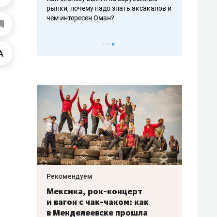
рафакте,
рынки, почему надо знать аксакалов и
о трехкратно
кредитов
чем интересен Оман?
клиентах и ч
Рекомендуем
Рекоме
ой
Мексика, рок-концерт
«Прор
и вагон с чак-чаком: как
30 ме
еским
в Менделеевске прошла
лечит