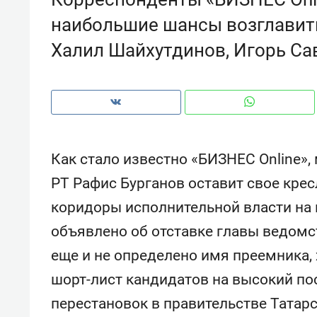
рынки, почему надо знать аксакал
наибольшие шансы возглавит
чем интересен Оман?
Халил Шайхутдинов, Игорь Са
Как стало известно «БИЗНЕС Online»,
РТ Рафис Бурганов оставит свое кресл
коридоры исполнительной власти на 
объявлено об отставке главы ведомст
еще и не определено имя преемника, 
Рекомендуем
Рекоме
шорт-лист кандидатов на высокий по
Как ГК «МИР ГРУПП» и ВТБ
150 ка
создают оазис жилого
ID вме
перестановок в правительстве Татарс
комфорта под Казанью
безоп