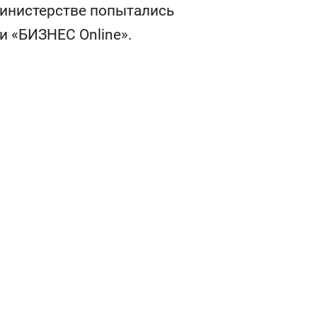
состоянием как основа
министерстве попытались
антихрупких команд
 «БИЗНЕС Online».