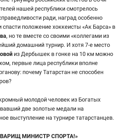
ителей нашей республики смотрелось
 справедливости ради, наград особенно
ли спасти положение хоккеисты «Ак Барса» в
ова
, но те вместе со своими «коллегами из
ейший домашний турнир. И хотя 7-е место
овой
из Дербышек в гонке на 10 км можно
хом, первые лица республики вполне
рганову: почему Татарстан не способен
ров?
кромный молодой человек из Богатых
евавший две золотые медали на
ное выступление на турнире татарстанцев.
ТОВАРИЩ МИНИСТР СПОРТА!»