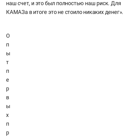
наш счет, и это был полностью наш риск. Для
КАМАЗа в итоге это не стоило никаких денег».
О
п
ы
т
п
е
р
в
ы
х
п
р