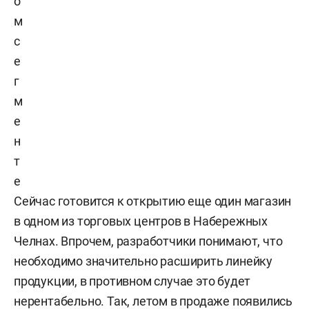
о
м
с
е
г
м
е
н
т
е
Сейчас готовится к открытию еще один магазин
в одном из торговых центров в Набережных
Челнах. Впрочем, разработчики понимают, что
необходимо значительно расширить линейку
продукции, в противном случае это будет
нерентабельно. Так, летом в продаже появились