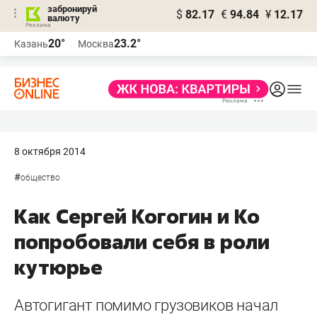
забронируй
$
82.17
€
94.84
¥
12.17
валюту
20°
23.2°
Казань
Москва
8 октября 2014
#
общество
Как Сергей Когогин и Ко
попробовали себя в роли
кутюрье
Автогигант помимо грузовиков начал