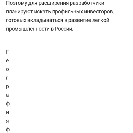
Поэтому для расширения разработчики
планируют искать профильных инвесторов,
готовых вкладываться в развитие легкой
промышленности в России.
Г
е
о
г
р
а
ф
и
я
ф