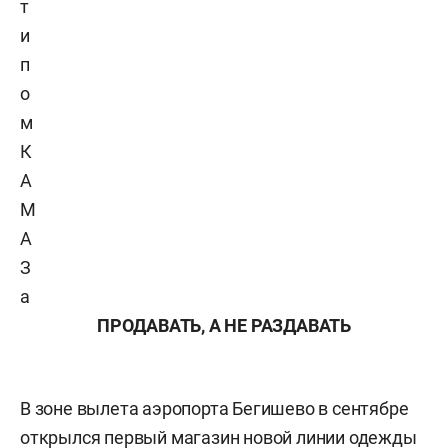
т
и
п
о
м
К
А
М
А
З
а
ПРОДАВАТЬ, А НЕ РАЗДАВАТЬ
В зоне вылета аэропорта Бегишево в сентябре
открылся первый магазин новой линии одежды