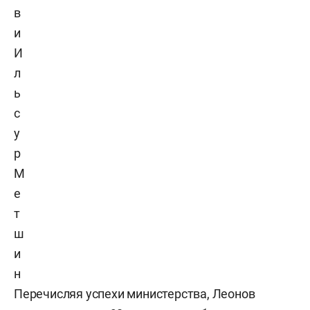
в
и
И
л
ь
с
у
р
М
е
т
ш
и
н
Перечисляя успехи министерства, Леонов