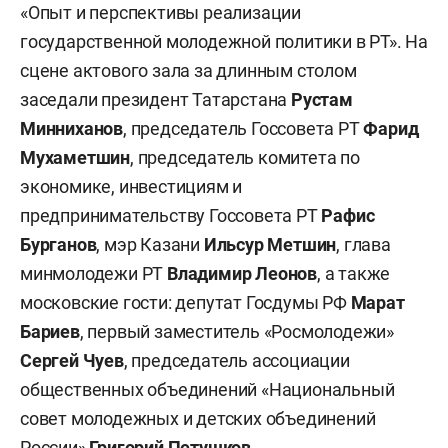
«Опыт и перспективы реализации
государственной молодежной политики в РТ». На
сцене актового зала за длинным столом
заседали президент Татарстана
Рустам
Минниханов
, председатель Госсовета РТ
Фарид
Мухаметшин
, председатель комитета по
экономике, инвестициям и
предпринимательству Госсовета РТ
Рафис
Бурганов
, мэр Казани
Ильсур Метшин
, глава
минмолодежи РТ
Владимир Леонов
, а также
московские гости: депутат Госдумы РФ
Марат
Бариев
, первый заместитель «Росмолодежи»
Сергей Чуев
, председатель ассоциации
общественных объединений «Национальный
совет молодежных и детских объединений
России»
Григорий Петушков
.