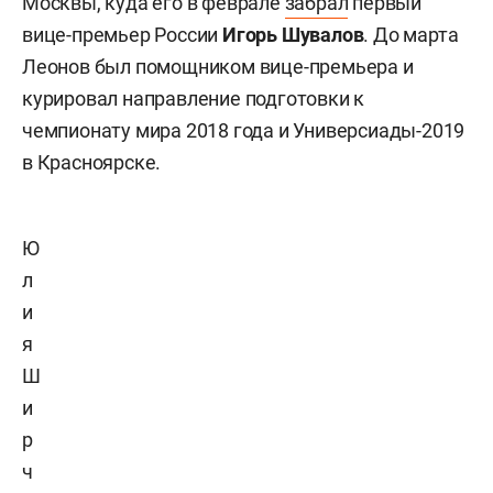
Москвы, куда его в феврале
забрал
первый
вице-премьер России
Игорь Шувалов
. До марта
Леонов был помощником вице-премьера и
курировал направление подготовки к
чемпионату мира 2018 года и Универсиады-2019
в Красноярске.
Ю
л
и
я
Ш
и
р
ч