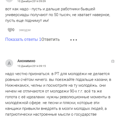
10 Декабря 2014
09:09
вот как надо - пусть и дальше работники бывшей
универсиады получают по 50 тысяч, не хватает наверное,
пусть еще поднимут им!
0
эмодзи
Ответить
Показать ответы 1
Анонимно
10 Декабря 2014
09:15
надо честно признаться. в РТ для молодёжи не делается
ровным счётом ничего. вы поезжайте подальше казани, в
Нижнекамск, челны и посмотрите на ту молодёжь. они
ничем не отличаются от молодежи 90-х г.г. всё та же
гопота с её идеалами. нужны революционные моменты в
молодёжной сфере. не песни и пляски, которые эти
квнщики привыкли внедрять в мозги молодых людей, а
патриотически настроенные мысли о государстве