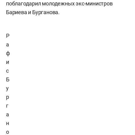
поблагодарил молодежных экс-министров
Бариева
и
Бурганова
.
Р
а
ф
и
с
Б
у
р
г
а
н
о