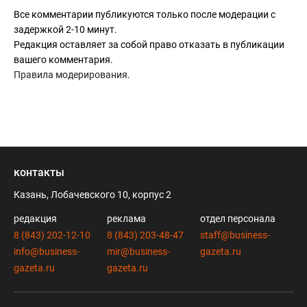
Все комментарии публикуются только после модерации с
задержкой 2-10 минут.
Редакция оставляет за собой право отказать в публикации
вашего комментария.
Правила модерирования
.
контакты
Казань, Лобачевского 10, корпус 2
редакция
реклама
отдел персонала
8 (843) 202-12-10
8 (843) 203-48-47
staff@business-
info@business-
mir@business-
gazeta.ru
gazeta.ru
gazeta.ru