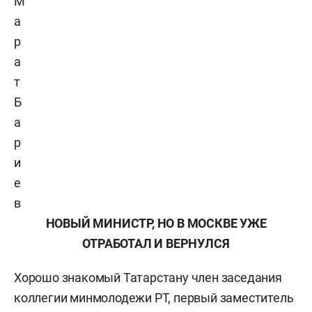
М
а
р
а
т
Б
а
р
и
е
в
НОВЫЙ МИНИСТР, НО В МОСКВЕ УЖЕ
ОТРАБОТАЛ И ВЕРНУЛСЯ
Хорошо знакомый Татарстану член заседания
коллегии минмолодежи РТ, первый заместитель