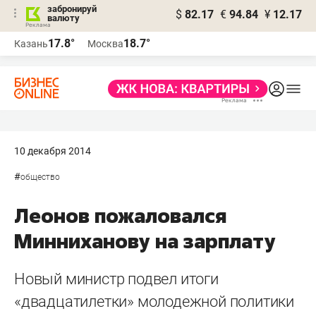
забронируй
$
82.17
€
94.84
¥
12.17
валюту
17.8°
18.7°
Казань
Москва
10 декабря 2014
#
общество
Леонов пожаловался
Минниханову на зарплату
Новый министр подвел итоги
«двадцатилетки» молодежной политики