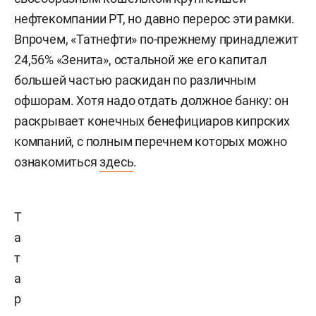
нефтекомпании РТ, но давно перерос эти рамки.
Впрочем, «Татнефти» по-прежнему принадлежит
24,56% «Зенита», остальной же его капитал
большей частью раскидан по различным
офшорам. Хотя надо отдать должное банку: он
раскрывает конечных бенефициаров кипрских
компаний, с полным перечнем которых можно
ознакомиться
здесь
.
Т
а
т
а
р