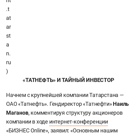
nt
.t
at
ar
st
a
n.
ru
)
«ТАТНЕФТЬ» И ТАЙНЫЙ ИНВЕСТОР
Начнем с крупнейшей компании Татарстана —
ОАО «Татнефть». Гендиректор «Татнефти»
Наиль
Маганов
, комментируя структуру акционеров
компании в ходе
интернет-конференции
«БИЗНЕС Online», заявил: «Основным нашим