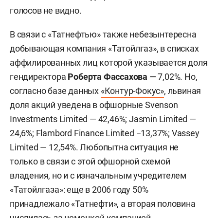
голосов не видно.
В связи с «Татнефтью» также небезынтересна
добывающая компания «Татойлгаз», в списках
аффилированных лиц которой указывается доля
гендиректора
Роберта Фассахова
— 7,02%. Но,
согласно базе данных
«Контур-Фокус»
, львиная
доля акций уведена в офшорные Svenson
Investments Limited — 42,46%; Jasmin Limited —
24,6%; Flambord Finance Limited −13,37%; Vassey
Limited — 12,54%. Любопытна ситуация не
только в связи с этой офшорной схемой
владения, но и с изначальным учредителем
«Татойлгаза»: еще в 2006 году 50%
принадлежало «Татнефти», а вторая половина
числилась за немецкой компанией