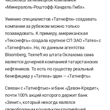
«Минералоль-Роштофф-Хандель Гмбх».
Умению специалистов «Татнефти» создавать
компании за рубежом можно только
позавидовать. К примеру, американская
«Текснефть» создала крупное СП ЗАО «Татех» с
«Татнефтью». Но, по данным агентства
Bloomberg, Texneft из штата Оклахома сама
является дочерней компанией татарстанских
нефтяников. То есть по существу реальный
бенефициар у «Татеха» один — «Татнефть».
Связан с «Татнефтью» и банк «Девон-Кредит»,
почти 100% акций которого держит банк
«Зенит», который некогда являлся
своеобразным кошельком крупнейшей