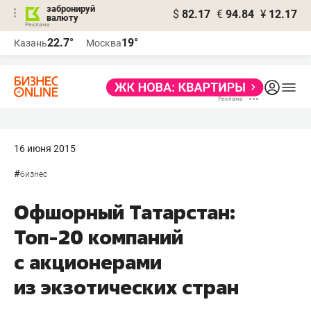
забронируй
$
82.17
€
94.84
¥
12.17
валюту
22.7°
19°
Казань
Москва
16 июня 2015
#
бизнес
Офшорный Татарстан:
Топ-20 компаний
с акционерами
из экзотических стран