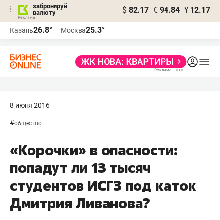
забронируй
$
82.17
€
94.84
¥
12.17
валюту
26.8°
25.3°
Казань
Москва
8 июня 2016
#
общество
«Корочки» в опасности:
попадут ли 13 тысяч
студентов ИСГЗ под каток
Дмитрия Ливанова?