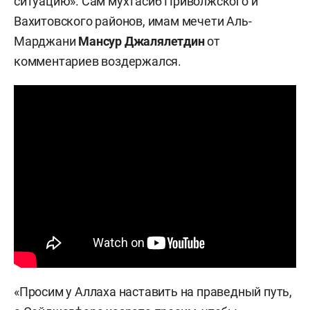
ситуацию». Сам мухтасиб Приволжского и
Вахитовского районов, имам мечети Аль-
Марджани
Мансур Джалялетдин
от
комментариев воздержался.
«Просим у Аллаха наставить на праведный путь,