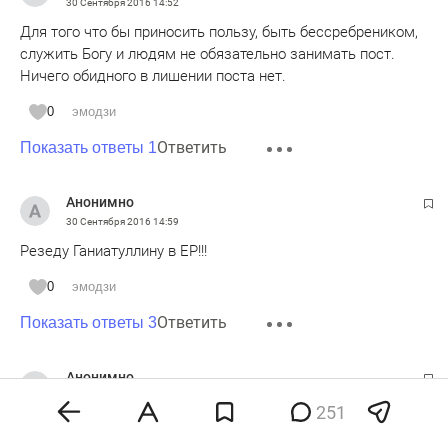
30 Сентября 2016
14:52
Для того что бы приносить пользу, быть бессребреником,
служить Богу и людям не обязательно занимать пост.
Ничего обидного в лишении поста нет.
0
эмодзи
Ответить
Показать ответы 1
Анонимно
30 Сентября 2016
14:59
Резеду Ганиатуллину в ЕР!!!
0
эмодзи
Ответить
Показать ответы 3
Анонимно
30 Сентября 2016
14:59
251
А стриптизерша никак не угомонится я смотрю.В суд она