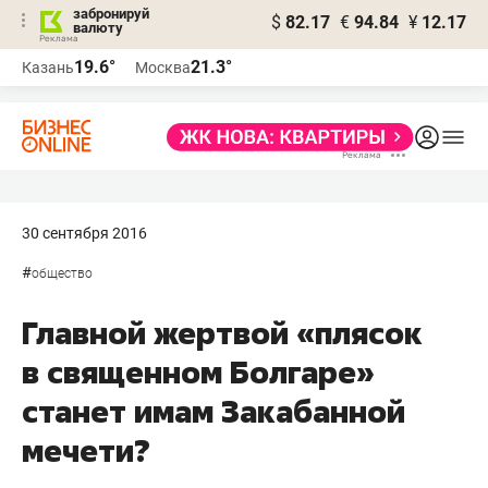
забронируй
$
82.17
€
94.84
¥
12.17
валюту
19.6°
21.3°
Казань
Москва
30 сентября 2016
#
общество
Главной жертвой «плясок
в священном Болгаре»
станет имам Закабанной
мечети?