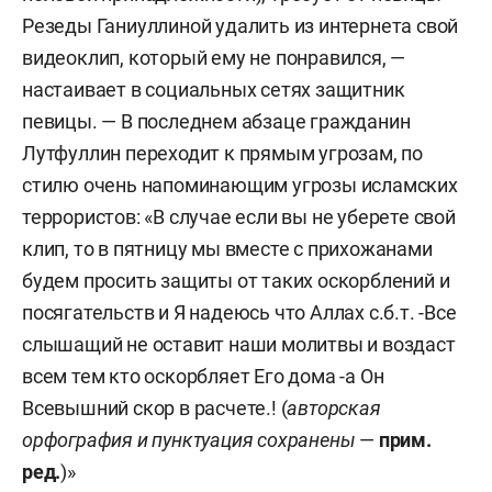
Резеды Ганиуллиной удалить из интернета свой
видеоклип, который ему не понравился, —
настаивает в социальных сетях защитник
певицы. — В последнем абзаце гражданин
Лутфуллин переходит к прямым угрозам, по
стилю очень напоминающим угрозы исламских
террористов: «В случае если вы не уберете свой
клип, то в пятницу мы вместе с прихожанами
будем просить защиты от таких оскорблений и
посягательств и Я надеюсь что Аллах с.б.т. -Все
слышащий не оставит наши молитвы и воздаст
всем тем кто оскорбляет Его дома -а Он
Всевышний скор в расчете.! (
авторская
орфография и пунктуация сохранены
—
прим.
ред.
)»