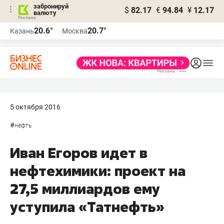
забронируй
$
82.17
€
94.84
¥
12.17
валюту
20.6°
20.7°
Казань
Москва
5 октября 2016
#
нефть
Иван Егоров идет в
нефтехимики: проект на
27,5 миллиардов ему
уступила «Татнефть»