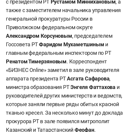
с президентом РТ
Рустамом Миннихановым
, а
также с заместителем начальника управления
генеральной прокуратуры России в
Приволжском федеральном округе
Александром Корсуновым
, председателем
Госсовета РТ
Фаридом Мухаметшиным
и
главным федеральным инспектором по РТ
Ренатом Тимерзянов
ым
. Корреспондент
«БИЗНЕС Online» заметил в зале руководителя
аппарата президента РТ
Асгата Сафарова
,
министра образования РТ
Энгеля Фаттахова
и
руководителей других министерств и ведомств,
которые заняли первые ряды обитых красной
тканью кресел. За несколько минут до доклада
прокурора РТ в зале появился митрополит
Казанский и Татарстанский
Феофан
.