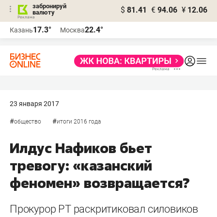
забронируй
$
81.41
€
94.06
¥
12.06
валюту
17.3°
22.4°
Казань
Москва
23 января 2017
#
#
общество
итоги 2016 года
Илдус Нафиков бьет
тревогу: «казанский
феномен» возвращается?
Прокурор РТ раскритиковал силовиков