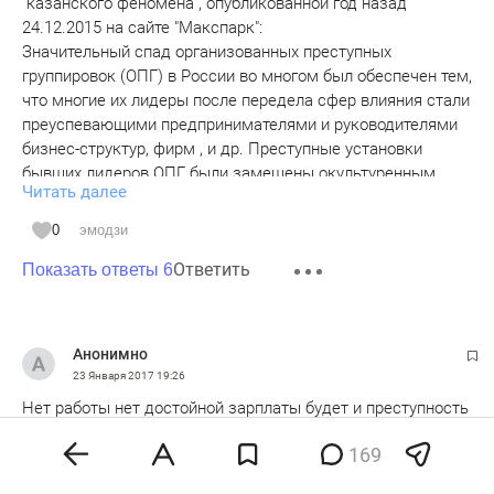
"казанского феномена", опубликованной год назад
24.12.2015 на сайте "Макспарк":
Значительный спад организованных преступных
группировок (ОПГ) в России во многом был обеспечен тем,
что многие их лидеры после передела сфер влияния стали
преуспевающими предпринимателями и руководителями
бизнес-структур, фирм , и др. Преступные установки
бывших лидеров ОПГ были замещены окультуренным
Читать далее
бизнес-аферизмом в финансовой, банковской , торговой и
других сферах. В настоящее время, в связи с
0
эмодзи
сокращением лёгких денег, вызванных санкциями и
Ответить
экономическим кризисом России , постепенно будет
Показать ответы 6
возвращаться криминальная и полукриминальная
ментальность России, хотя многие считают, что она
никуда не уходила, а лишь маскировалась под различные
Анонимно
окультуренные лохотроны политических и бизнес-
23 Января 2017
19:26
структур. Уже возникают условия для жестокой и
Нет работы нет достойной зарплаты будет и преступность
кровавой конкуренции между бизнес-структурами.
это же элементарно господа прокуроры
Значительная часть молодёжи ничем не занята ( не все из
169
них просиживают в Интернете настолько, что теряют
0
эмодзи
интерес к улице). Вероятнее всего этот социальный слой