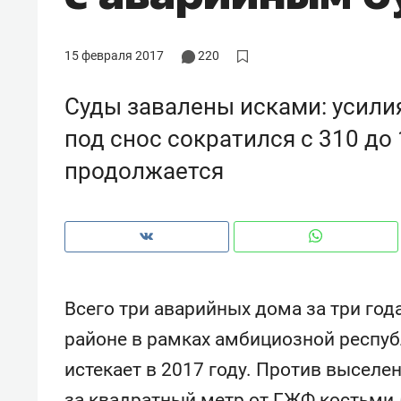
рынки, почему надо знать аксакал
чем интересен Оман?
15 февраля 2017
220
Суды завалены исками: усили
под снос сократился с 310 до
продолжается
Всего три аварийных дома за три го
Рекомендуем
Рекоме
районе в рамках амбициозной респу
Как ГК «МИР ГРУПП» и ВТБ
150 ка
истекает в 2017 году. Против выселе
создают оазис жилого
ID вме
комфорта под Казанью
безоп
за квадратный метр от ГЖФ костьми л