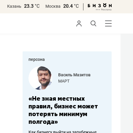
23.3
°С
20.4
°С
Казань
Москва
персона
еменова
Василь Мазитов
»
МАРТ
а: работа
«Не зная местных
«Мне лу
ечься
правил, бизнес может
не зара
вствовать
потерять минимум
чем пот
полгода»
репутац
пошиву
Как бизнесу выйти на зарубежные
Владелец от