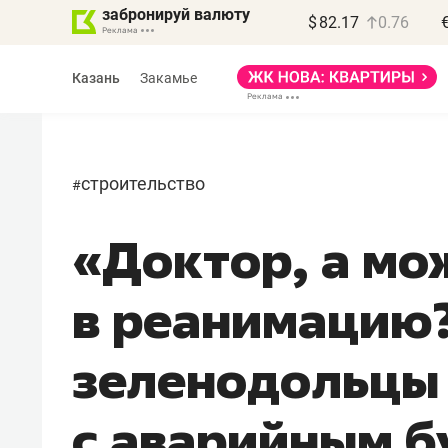
забронируй валюту
$
82.17
0.76
Казань
Закамье
строительство
#
«Доктор, а мо
Василь Мазитов
МАРТ
в реанимацию?
«Не зная местных
правил, бизнес может
зеленодольцы
потерять минимум
полгода»
с аварийным б
Как бизнесу выйти на зарубежные