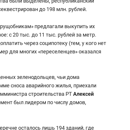
тва были выделены, республиканский
еквестрирован до 198 млн. рублей.
«трущобникам» предлагали выкупить их
е: с 20 тыс. до 11 тыс. рублей за метр.
латить через соципотеку (тем, у кого нет
змер для многих «переселенцев» оказался
щенных зеленодольцев, чьи дома
мме сноса аварийного жилья, приехали
амминистра строительства РТ
Алексей
омент был лидером по числу домов,