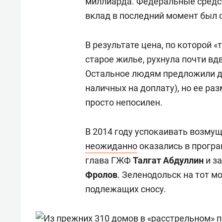
миллиарда. Федеральные средс
вклад в последний момент был с
В результате цена, по которой 
старое жилье, рухнула почти вдво
Остальное людям предложили доп
наличных на доплату), но ее ра
просто непосилен.
В 2014 году успокаивать возму
неожиданно
оказались в програ
глава ГЖФ
Талгат Абдуллин
и з
Фролов
. Зеленодольск на тот м
подлежащих сносу.