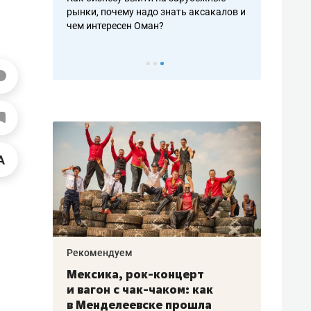
рафакте,
рынки, почему надо знать аксакалов и
о трехкратно
кредитов
чем интересен Оман?
клиентах и ч
Рекомендуем
Рекоме
ой
Мексика, рок-концерт
«Прор
и вагон с чак-чаком: как
30 ме
еским
в Менделеевске прошла
лечит