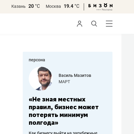
20
°С
19.4
°С
Казань
Москва
персона
еменова
Василь Мазитов
»
МАРТ
а: работа
«Не зная местных
«Мне лу
ечься
правил, бизнес может
не зара
вствовать
потерять минимум
чем пот
полгода»
репутац
пошиву
Как бизнесу выйти на зарубежные
Владелец от