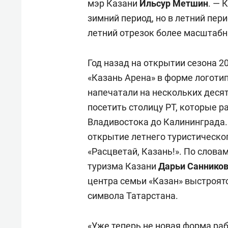
мэр Казани
Ильсур Метшин
. — 
зимний период, но в летний пер
летний отрезок более масштабн
Год назад на открытии сезона 2
«Казань Арена» в форме логотип
напечатали на нескольких деся
посетить столицу РТ, которые р
Владивостока до Калининграда.
открытие летнего туристическог
«Расцветай, Казань!». По слова
туризма Казани
Дарьи Саннико
центра семьи «Казан» выстроят
символа Татарстана.
«Уже теперь не новая форма ра