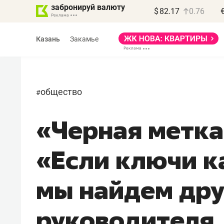
забронируй валюту
$
82.17
0.76
Казань
Закамье
общество
#
«Черная метка
Василь Мазитов
МАРТ
«Если ключи к
«Не зная местных
правил, бизнес может
мы найдем дру
потерять минимум
полгода»
руководителя.
Как бизнесу выйти на зарубежные