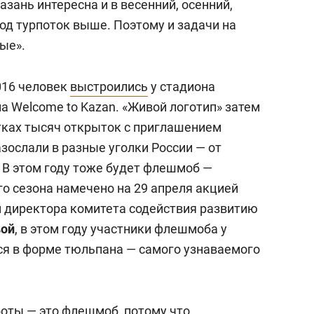
Казань интересна и в весенний, осенний,
иод турпоток выше. Поэтому и задачи на
ые».
016 человек
выстроились
у стадиона
а Welcome to Kazan. «Живой логотип» затем
тках тысяч открыток с приглашением
азослали в разные уголки России — от
 В этом году тоже будет флешмоб —
о сезона намечено на 29 апреля акцией
м директора комитета содействия развитию
вой
, в этом году участники флешмоба у
ся в форме тюльпана — самого узнаваемого
боты — это флешмоб, потому что