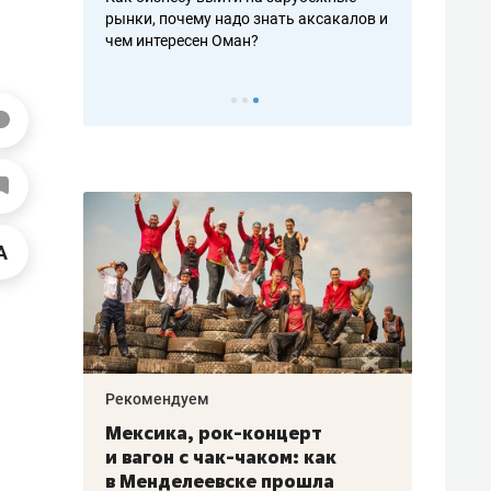
рафакте,
рынки, почему надо знать аксакалов и
о трехкратно
кредитов
чем интересен Оман?
клиентах и ч
Рекомендуем
Рекоме
ой
Мексика, рок-концерт
«Прор
и вагон с чак-чаком: как
30 ме
еским
в Менделеевске прошла
лечит