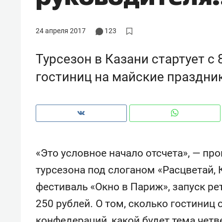
рынки, почему надо знать аксакал
чем интересен Оман?
24 апреля 2017
123
Турсезон в Казани стартует с
гостиниц на майские праздни
«Это условное начало отсчета», — п
турсезона под слоганом «Расцветай, К
Рекомендуем
Рекоме
фестиваль «Окно в Париж», запуск ре
Как ГК «МИР ГРУПП» и ВТБ
150 ка
250 рублей. О том, сколько гостиниц 
создают оазис жилого
ID вме
комфорта под Казанью
безоп
конфедераций, какой будет тема четв