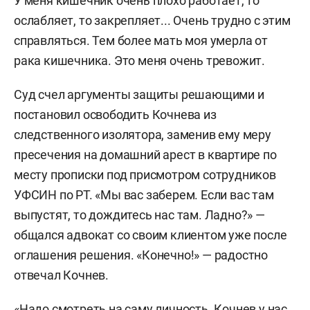
У меня кишечник очень плохо работает, то
ослабляет, то закрепляет... Очень трудно с этим
справляться. Тем более мать моя умерла от
рака кишечника. Это меня очень тревожит.
Суд счел аргументы защиты решающими и
постановил освободить Кочнева из
следственного изолятора, заменив ему меру
пресечения на домашний арест в квартире по
месту прописки под присмотром сотрудников
УФСИН по РТ. «Мы вас заберем. Если вас там
выпустят, то дождитесь нас там. Ладно?» —
общался адвокат со своим клиентом уже после
оглашения решения. «Конечно!» — радостно
отвечал Кочнев.
«Надо смотреть на саму личность. Кочнев у нас