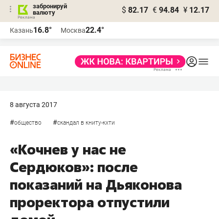
забронируй
$
82.17
€
94.84
¥
12.17
валюту
16.8°
22.4°
Казань
Москва
8 августа 2017
#
#
общество
скандал в книту-кхти
«Кочнев у нас не
Сердюков»: после
показаний на Дьяконова
проректора отпустили