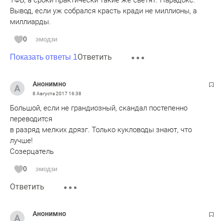
ТФБ, а сроки практически такие же светят. Парадокс.
Вывод, если уж собрался красть кради не миллионы, а
миллиарды.
0
эмодзи
Ответить
Показать ответы 1
Анонимно
8 Августа 2017
16:38
Большой, если не грандиозный, скандал постепенно
переводится
в разряд мелких дрязг. Только кукловоды знают, что
лучше!
Созерцатель
0
эмодзи
Ответить
Анонимно