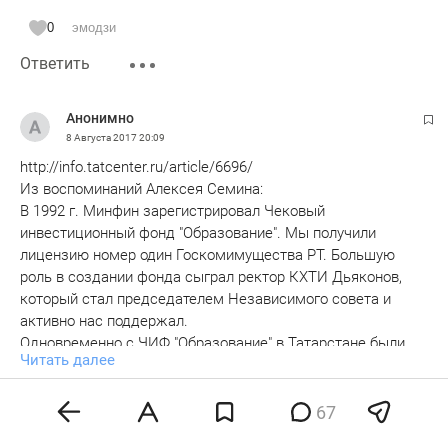
0
эмодзи
Ответить
Анонимно
8 Августа 2017
20:09
http://info.tatcenter.ru/article/6696/
Из воспоминаний Алексея Семина:
В 1992 г. Минфин зарегистрировал Чековый
инвестиционный фонд "Образование". Мы получили
лицензию номер один Госкомимущества РТ. Большую
роль в создании фонда сыграл ректор КХТИ Дьяконов,
который стал председателем Независимого совета и
активно нас поддержал.
Одновременно с ЧИФ "Образование" в Татарстане были
Читать далее
созданы 2 мощных государственных фонда:
Национальный инвестиционный фонд и чековый
0
эмодзи
инвестиционный фонд «Доверие» учредитель Роберт
67
Ответить
Мусин, "Золотой колос" - Ринат Губайдуллин. Им были
Показать ответы 1