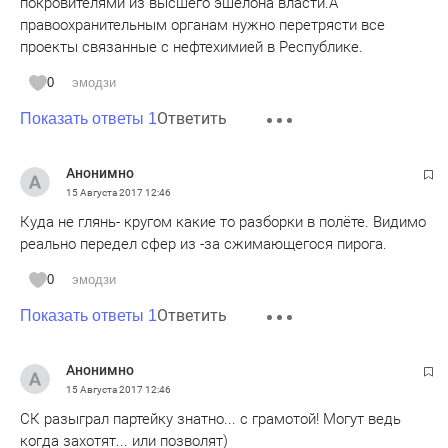
покровителями из высшего эшелона власти.А
правоохранительным органам нужно перетрясти все
проекты связанные с нефтехимией в Республике.
0
эмодзи
Ответить
Показать ответы 1
Анонимно
15 Августа 2017
12:46
Куда не глянь- кругом какие то разборки в полёте. Видимо
реально передел сфер из -за сжимающегося пирога.
0
эмодзи
Ответить
Показать ответы 1
Анонимно
15 Августа 2017
12:46
СК разыграл партейку знатно... с грамотой! Могут ведь
когда захотят... или позволят)