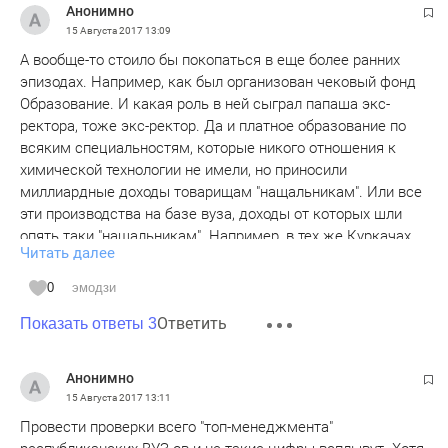
Анонимно
15 Августа 2017
13:09
А вообще-то стоило бы покопаться в еще более ранних
эпизодах. Например, как был организован чековый фонд
Образование. И какая роль в ней сыграл папаша экс-
ректора, тоже экс-ректор. Да и платное образование по
всяким специальностям, которые никого отношения к
химической технологии не имели, но приносили
миллиардные доходы товарищам "нащальникам". Или все
эти производства на базе вуза, доходы от которых шли
опять таки "нащальникам". Например, в тех же Куркачах.
Читать далее
Кстати, интересно было бы узнать и про то, как там
проходила сделка с Муратом Сиразиным. Он ведь там
0
эмодзи
чего то загнал, или не прав? И что там сейчас производят,
Ответить
и кто делит деньги? И т.д. Много там чего есть.
Показать ответы 3
Б.
Анонимно
15 Августа 2017
13:11
Провести проверки всего "топ-менеджмента"