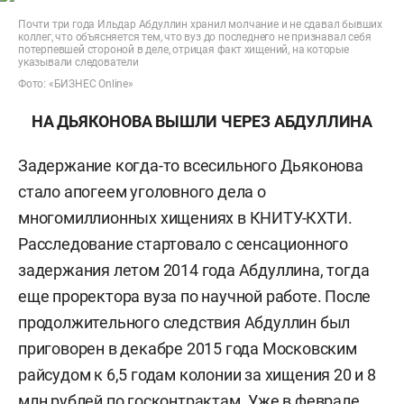
Почти три года Ильдар Абдуллин хранил молчание и не сдавал бывших
коллег, что объясняется тем, что вуз до последнего не признавал себя
потерпевшей стороной в деле, отрицая факт хищений, на которые
указывали следователи
Фото: «БИЗНЕС Online»
НА ДЬЯКОНОВА ВЫШЛИ ЧЕРЕЗ АБДУЛЛИНА
Задержание когда-то всесильного Дьяконова
стало апогеем уголовного дела о
многомиллионных хищениях в КНИТУ-КХТИ.
Расследование стартовало с сенсационного
задержания летом 2014 года Абдуллина, тогда
еще проректора вуза по научной работе. После
продолжительного следствия Абдуллин был
приговорен в декабре 2015 года Московским
райсудом к 6,5 годам колонии за хищения 20 и 8
млн рублей по госконтрактам. Уже в феврале