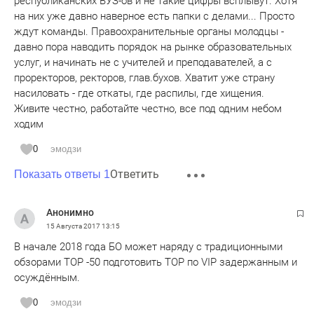
республиканских ВУЗ-ов и не такие цифры всплывут. Хотя
на них уже давно наверное есть папки с делами... Просто
ждут команды. Правоохранительные органы молодцы -
давно пора наводить порядок на рынке образовательных
услуг, и начинать не с учителей и преподавателей, а с
проректоров, ректоров, глав.бухов. Хватит уже страну
насиловать - где откаты, где распилы, где хищения.
Живите честно, работайте честно, все под одним небом
ходим
0
эмодзи
Ответить
Показать ответы 1
Анонимно
15 Августа 2017
13:15
В начале 2018 года БО может наряду с традиционными
обзорами TOP -50 подготовить TOP по VIP задержанным и
осуждённым.
0
эмодзи