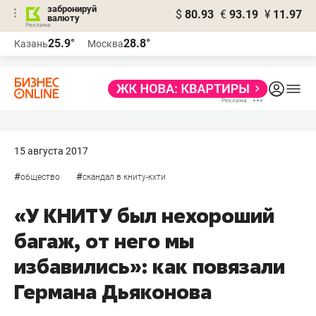
забронируй
$
80.93
€
93.19
¥
11.97
валюту
25.9°
28.8°
Казань
Москва
15 августа 2017
#
#
общество
скандал в книту-кхти
«У КНИТУ был нехороший
багаж, от него мы
избавились»: как повязали
Германа Дьяконова