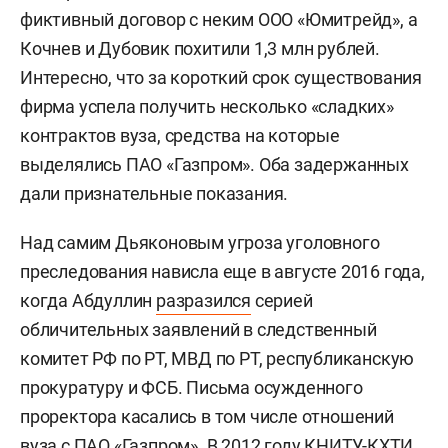
фиктивный договор с неким ООО «Юмитрейд», а
Кочнев и Дубовик похитили 1,3 млн рублей.
Интересно, что за короткий срок существования
фирма успела получить несколько «сладких»
контрактов вуза, средства на которые
выделялись ПАО «Газпром». Оба задержанных
дали признательные показания.
Над самим Дьяконовым угроза уголовного
преследования нависла еще в августе 2016 года,
когда Абдуллин
разразился
серией
обличительных заявлений в следственный
комитет РФ по РТ, МВД по РТ, республиканскую
прокуратуру и ФСБ. Письма осужденного
проректора касались в том числе отношений
вуза с ПАО «Газпром». В 2012 году КНИТУ-КХТИ