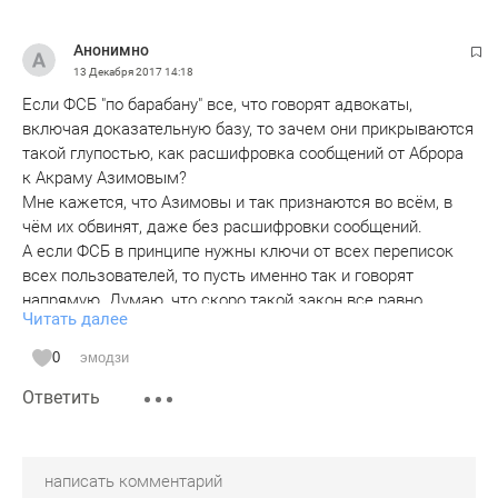
Анонимно
13 Декабря 2017
14:18
Если ФСБ "по барабану" все, что говорят адвокаты,
включая доказательную базу, то зачем они прикрываются
такой глупостью, как расшифровка сообщений от Аброра
к Акраму Азимовым?
Мне кажется, что Азимовы и так признаются во всём, в
чём их обвинят, даже без расшифровки сообщений.
А если ФСБ в принципе нужны ключи от всех переписок
всех пользователей, то пусть именно так и говорят
напрямую. Думаю, что скоро такой закон все равно
Читать далее
издадут, и никто в стране пикнуть не посмеет, потому что
введут еще и уголовную статью "за отрицание закона о
0
эмодзи
расшифровке - как пособничество терроризму".
Ответить
В общем, страна плавно скатывается в галактику Кин Дза
Дза, где все любят "господина пэжэ" и запрещено думать
что-то плохое...