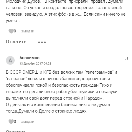
Молодчик Дуров. " В контакте" прибрали , продал , думали
на коне. Он уехал и создал новое творение. Талантливый
человек, завидую. А этих фбс -в в ж... Если сами ничего не
умеют.
0
эмодзи
Ответить
Анонимно
13 Декабря 2017
09:52
В СССР СМЕРШ и КГБ без всяких там "телеграммов" и
"ватсапов" ловили шпионов,бандитов,террористов и
обеспечивали покой и безопасность граждан.Тихо и
незаметно делали свою работу,без шумихи и показухи
выполняли свой долг перед страной и Народом.
О деньгах и о крышевании бизнеса никто не думал
тогда.Думали о Долге,о стране,о людях.
0
эмодзи