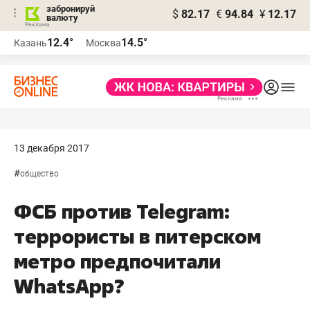
забронируй
$
82.17
€
94.84
¥
12.17
валюту
12.4°
14.5°
Казань
Москва
13 декабря 2017
#
общество
ФСБ против Telegram:
террористы в питерском
метро предпочитали
WhatsАpp?